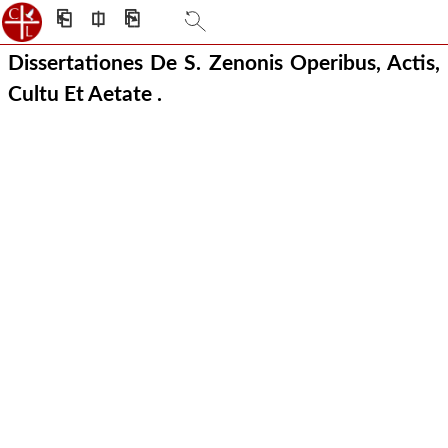
⎗
⎅
⎘
Dissertationes De S. Zenonis Operibus, Actis,
Cultu Et Aetate .