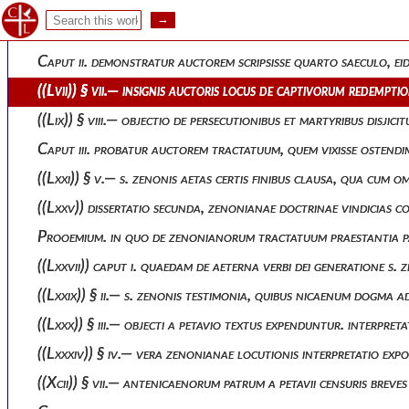
Prooemium. in quo variis criticorum censuris ac difficultatibus 
Caput i. unum esse auctorem tractatuum xciii quos ab undecim a
Caput ii. demonstratur auctorem scripsisse quarto saeculo, 
((lvii)) § vii.— insignis auctoris locus de captivorum redemp
((lix)) § viii.— objectio de persecutionibus et martyribus disji
Caput iii. probatur auctorem tractatuum, quem vixisse ostend
((lxxi)) § v.— s. zenonis aetas certis finibus clausa, qua cu
((lxxv)) dissertatio secunda, zenonianae doctrinae vindicias 
Prooemium. in quo de zenonianorum tractatuum praestantia
((lxxvii)) caput i. quaedam de aeterna verbi dei generatione 
((lxxix)) § ii.— s. zenonis testimonia, quibus nicaenum dogma 
((lxxx)) § iii.— objecti a petavio textus expenduntur. interpret
((lxxxiv)) § iv.— vera zenonianae locutionis interpretatio exp
((xcii)) § vii.— antenicaenorum patrum a petavii censuris breves