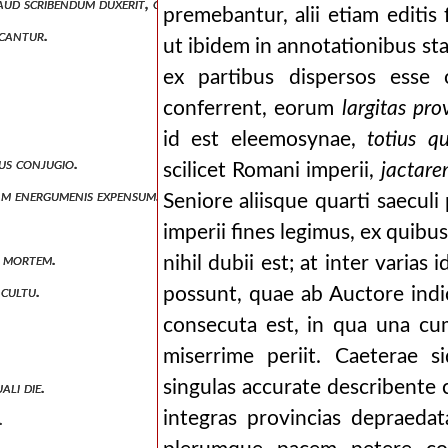
e haud scribendum duxerit, quosque fidei tractatus et quas formulas re
premebantur, alii etiam editi
icantur.
ut ibidem in annotationibus st
ex partibus dispersos esse
conferrent, eorum
largitas pro
id est eleemosynae,
totius 
bus conjugio.
scilicet Romani imperii,
jactaren
sdam energumenis expensum.
Seniore aliisque quarti saeculi
imperii fines legimus, ex quibu
t mortem.
nihil dubii est; at inter varias
 cultu.
possunt, quae ab Auctore indi
consecuta est, in qua una cum
miserrime periit. Caeterae 
singulas accurate describente 
ali die.
integras provincias depraedat
.