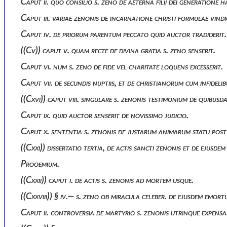
Caput ii. quo consilio s. zeno de aeterna filii dei generation
Caput iii. variae zenonis de incarnatione christi formulae vind
Caput iv. de priorum parentum peccato quid auctor tradiderit.
((cv)) caput v. quam recte de divina gratia s. zeno senserit.
Caput vi. num s. zeno de fide vel charitate loquens excesserit.
Caput vii. de secundis nuptiis, et de christianorum cum infideli
((cxvi)) caput viii. singulare s. zenonis testimonium de quibu
Caput ix. quid auctor senserit de novissimo judicio.
Caput x. sententia s. zenonis de justarum animarum statu pos
((cxxi)) dissertatio tertia, de actis sancti zenonis et de ejusdem
Prooemium.
((cxxii)) caput i. de actis s. zenonis ad mortem usque.
((cxxviii)) § iv.— s. zeno ob miracula celeber. de ejusdem emortu
Caput ii. controversia de martyrio s. zenonis utrinque expensa