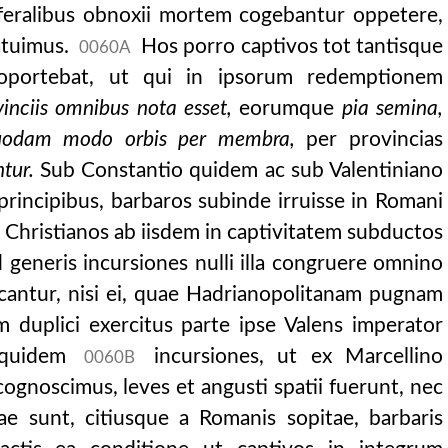
phrehenderit.
s feralibus obnoxii mortem cogebantur oppetere,
atuimus.
Hos porro captivos tot tantisque
0060A
 oportebat, ut qui in ipsorum redemptionem
vinciis omnibus nota esset,
eorumque
pia semina,
quodam modo orbis per membra,
per provincias
tur.
Sub Constantio quidem ac sub Valentiniano
 principibus, barbaros subinde irruisse in Romani
s Christianos ab iisdem in captivitatem subductos
 id generis incursiones nulli illa congruere omnino
cantur, nisi ei, quae Hadrianopolitanam pugnam
 duplici exercitus parte ipse Valens imperator
siquidem
incursiones, ut ex Marcellino
0060B
cognoscimus, leves et angusti spatii fuerunt, nec
ae sunt, citiusque a Romanis sopitae, barbaris