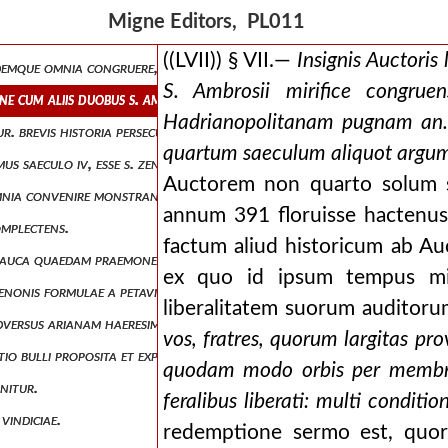
recensitis, ac separatis subinde certo codicum indicio supposititiis trac
Migne Editors, PL011
ddititiis separavimus, multis statuitur.
((LVII)) § VII.—
Insignis Auctori
eidemque omnia congruere, quae in omnibus tractatibus continentur.
S. Ambrosii mirifice congrue
tione cum aliis duobus s. ambrosii mirifice congruens, spectare ostendi
Hadrianopolitanam pugnam an. 
citur. brevis historia persecutionum quarti saeculi.
quartum saeculum aliquot argume
imus saeculo iv, esse s. zenonem episcopum veronensem.
Auctorem non quarto solum 
m omnia convenire monstrantur.
annum 391 floruisse hactenu
complectens.
factum aliud historicum ab A
 pauca quaedam praemonentur.
ex quo id ipsum tempus mirif
s. zenonis formulae a petavii censura vindicantur, earumdemque sentent
liberalitatem suorum audito
adversus arianam haeresim diserte asseritur, indicantur.
vos, fratres, quorum largitas pr
atio bulli proposita et expensa.
quodam modo orbis per membra j
onitur.
feralibus liberati: multi conditi
 vindiciae.
redemptione sermo est, quoru