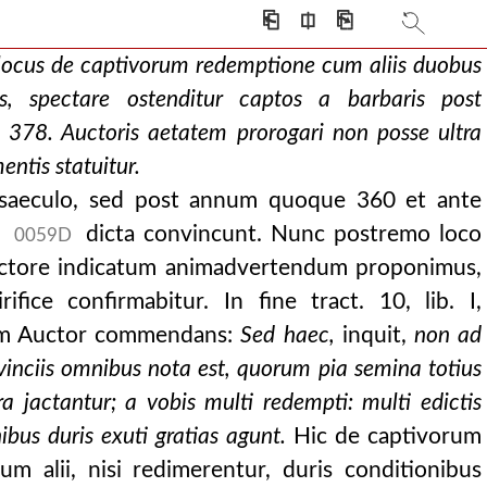
tatibus, qui
⎗
⎅
⎘
s locus de captivorum redemptione cum aliis duobus
ns, spectare ostenditur captos a barbaris post
tur captos a barba
378. Auctoris aetatem prorogari non posse ultra
ntis statuitur.
saeculo, sed post annum quoque 360 et ante
s
dicta convincunt. Nunc postremo loco
0059D
uctore indicatum animadvertendum proponimus,
ice confirmabitur. In fine tract. 10, lib. I,
ia exponitur.
rum Auctor commendans:
Sed haec,
inquit,
non ad
ovinciis omnibus nota est, quorum pia semina totius
actantur; a vobis multi redempti: multi edictis
onibus duris exuti gratias agunt.
Hic de captivorum
m alii, nisi redimerentur, duris conditionibus