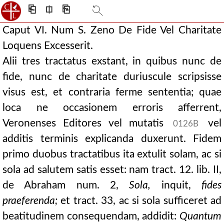
⎗
⎅
⎘
Caput VI. Num S. Zeno De Fide Vel Charitate
Loquens Excesserit.
Alii tres tractatus exstant, in quibus nunc de
fide, nunc de charitate duriuscule scripsisse
visus est, et contraria ferme sententia; quae
loca ne occasionem erroris afferrent,
Veronenses Editores vel mutatis
vel
0126B
additis terminis explicanda duxerunt. Fidem
primo duobus tractatibus ita extulit solam, ac si
sola ad salutem satis esset: nam tract. 12. lib. II,
de Abraham num. 2,
Sola,
inquit,
fides
praeferenda;
et tract. 33, ac si sola sufficeret ad
beatitudinem consequendam, addidit:
Quantum