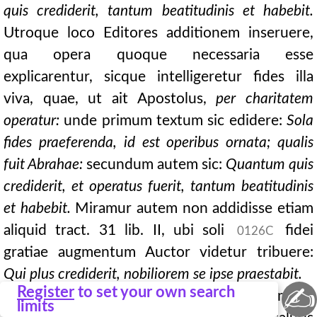
quis crediderit, tantum beatitudinis et habebit.
Utroque loco Editores additionem inseruere,
qua opera quoque necessaria esse
explicarentur, sicque intelligeretur fides illa
viva, quae, ut ait Apostolus,
per charitatem
operatur:
unde primum textum sic edidere:
Sola
fides praeferenda, id est operibus ornata; qualis
fuit Abrahae:
secundum autem sic:
Quantum quis
crediderit, et operatus fuerit, tantum beatitudinis
et habebit.
Miramur autem non addidisse etiam
aliquid tract. 31 lib. II, ubi soli
fidei
0126C
gratiae augmentum Auctor videtur tribuere:
Qui plus crediderit, nobiliorem se ipse praestabit.
✍
Register
to set your own search
Si porro hisce in locis fidem Zeno nimium
limits