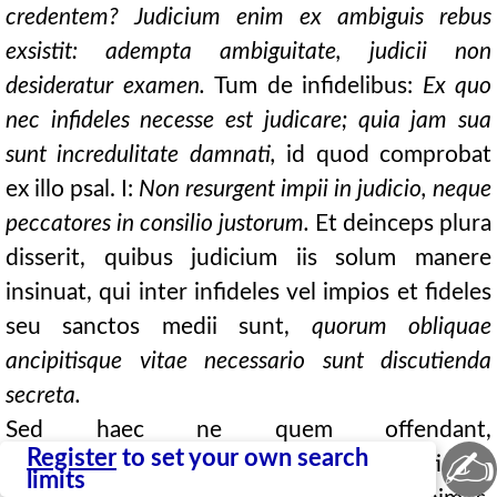
credentem? Judicium enim ex ambiguis rebus
exsistit: adempta ambiguitate, judicii non
desideratur examen.
Tum de infidelibus:
Ex quo
nec infideles necesse est judicare; quia jam sua
sunt incredulitate damnati,
id quod comprobat
ex illo psal. I:
Non resurgent impii in judicio, neque
peccatores in consilio justorum.
Et deinceps plura
disserit, quibus judicium iis solum manere
insinuat, qui inter infideles vel impios et fideles
seu sanctos medii sunt,
quorum obliquae
ancipitisque vitae necessario sunt discutienda
secreta.
Sed haec ne quem offendant,
✍
Register
to set your own search
animadvertendum primo est, plures antiquos
limits