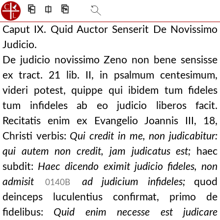
⎗
⎅
⎘
Caput IX. Quid Auctor Senserit De Novissimo
Judicio.
De judicio novissimo Zeno non bene sensisse
ex tract. 21 lib. II, in psalmum centesimum,
videri potest, quippe qui ibidem tum fideles
tum infideles ab eo judicio liberos facit.
Recitatis enim ex Evangelio Joannis III, 18,
Christi verbis:
Qui credit in me, non judicabitur:
qui autem non credit, jam judicatus est;
haec
subdit:
Haec dicendo eximit judicio fideles, non
admisit
ad judicium infideles;
quod
0140B
deinceps luculentius confirmat, primo de
fidelibus:
Quid enim necesse est judicare