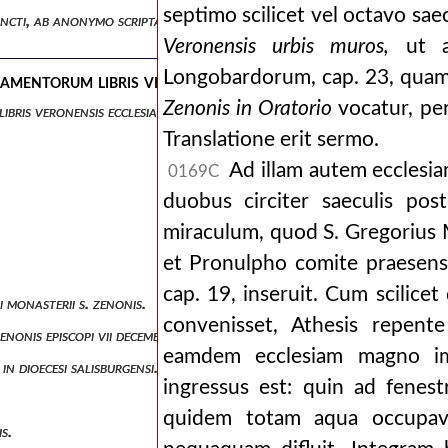
septimo scilicet vel octavo sae
sancti, ab anonymo scripta.
Veronensis urbis muros,
ut a 
Longobardorum, cap. 23, quam
cramentorum libris veronensis ecclesiae.
Zenonis in Oratorio
vocatur, per
libris veronensis ecclesiae.
Translatione erit sermo.
Ad illam autem ecclesi
0169C
duobus circiter saeculis pos
miraculum, quod S. Gregorius 
et Pronulpho comite praesens 
cap. 19, inseruit. Cum scilic
i monasterii s. zenonis.
convenisset, Athesis repent
zenonis episcopi vii decembris .
eamdem ecclesiam magno im
in dioecesi salisburgensi. )
ingressus est: quin ad fenes
quidem totam aqua occupavit,
is.