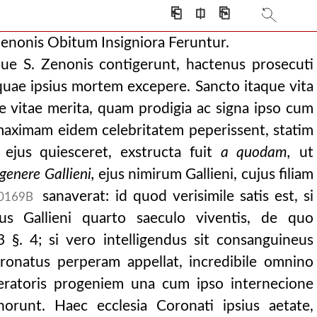
⎗
⎅
⎘
 Zenonis Obitum Insigniora Feruntur.
e S. Zenonis contigerunt, hactenus prosecuti
quae ipsius mortem excepere. Sancto itaque vita
 vitae merita, quam prodigia ac signa ipso cum
maximam eidem celebritatem peperissent, statim
 ejus quiesceret, exstructa fuit
a quodam,
ut
genere Gallieni,
ejus nimirum Gallieni, cujus filiam
sanaverat: id quod verisimile satis est, si
0169B
jus Gallieni quarto saeculo viventis, de quo
 3 §. 4; si vero intelligendus sit consanguineus
oronatus perperam appellat, incredibile omnino
mperatoris progeniem una cum ipso internecione
orunt. Haec ecclesia Coronati ipsius aetate,