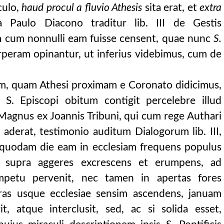
culo,
haud procul a fluvio Athesis
sita erat, et
extra
Paulo Diacono traditur lib. III de Gestis
 cum nonnulli eam fuisse censent, quae nunc
S.
peram opinantur, ut inferius videbimus, cum de
am, quam Athesi proximam e Coronato didicimus,
t S. Episcopi obitum contigit percelebre illud
Magnus ex Joannis Tribuni, qui cum rege Authari
aderat, testimonio auditum Dialogorum lib. III,
et quodam die eam in ecclesiam frequens populus
e supra aggeres excrescens et erumpens, ad
petu pervenit, nec tamen in apertas fores
tras usque ecclesiae sensim ascendens, januam
 atque interclusit, sed, ac si solida esset,