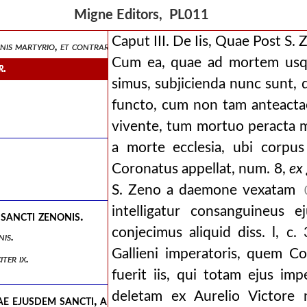
ali die.
Migne Editors, PL011
.
Caput III. De Iis, Quae Post S.
onis martyrio, et contraria refelluntur.
Cum ea, quae ad mortem usqu
r.
simus, subjicienda nunc sunt, 
functo, cum non tam anteactae
vivente, tum mortuo peracta 
a morte ecclesia, ubi corpus
Coronatus appellat, num. 8,
ex 
S. Zeno a daemone vexatam
intelligatur consanguineus e
 sancti zenonis.
conjecimus aliquid diss. l, c.
nis.
Gallieni imperatoris, quem C
iter ix.
fuerit iis, qui totam ejus i
deletam ex Aurelio Victore n
tae ejusdem sancti, ab anonymo scripta.