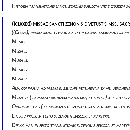
Historia translationis sancti zenonis subjecta vitae ejusdem 
((clxxix)) missae sancti zenonis e vetustis mss. sa
((clxxix)) missae sancti zenonis e vetustis mss. sacramentorum 
Missa i.
Missa ii.
Missa iii.
Missa iv.
Missa v.
Alia communia ad missas s. zenonis pertinentia ex ms. veronens
Missa vi. ( ex missalibus ambrosianis mss, et editis. ) in festo s. 
Orationes tres ( ex monumentis monasterii s. zenonis hallensis 
Die xii aprilis. in festo s. zenonis episcopi et martyris.
Die xxi maii. in festo translationis s. zenonis episcopi et martyr