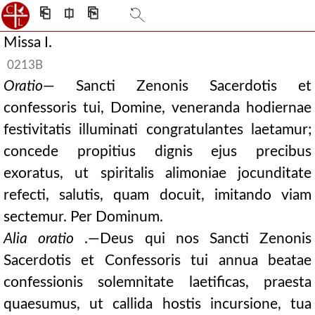
⎗
⎅
⎘
Missa I.
0213B
Oratio
— Sancti Zenonis Sacerdotis et
confessoris tui, Domine, veneranda hodiernae
festivitatis illuminati congratulantes laetamur;
concede propitius dignis ejus precibus
exoratus, ut spiritalis alimoniae jocunditate
refecti, salutis, quam docuit, imitando viam
sectemur. Per Dominum.
Alia oratio
.—Deus qui nos Sancti Zenonis
Sacerdotis et Confessoris tui annua beatae
confessionis solemnitate laetificas, praesta
quaesumus, ut callida hostis incursione, tua