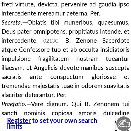
freti virtute, devicta, pervenire ad gaudia ipso
intercedente mereamur aeterna. Per.
Secreta.
—Oblatis tibi muneribus, quaesumus,
Deus pater omnipotens, propitiatus intende, et
intercedente
B. Zenone Sacerdote
0213C
atque Confessore tuo et ab occulta insidiatoris
impulsione fragilitatem nostram tueantur
illaesam, et Angelicis devote manibus suscepta
sacratis ante conspectum gloriosae et
tremendae majestatis tuae in odorem suavitatis
alacriter deferantur. Per.
Praefatio.
—Vere dignum. Qui B. Zenonem tui
sancti nominis copiosa amoris dulcedine
✍
Register
to set your own search
uberius satiatum, ad contemplandam Deitatis
limits