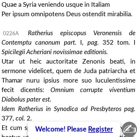
Quae a Syria veniendo usque in Italiam
Per ipsum omnipotens Deus ostendit mirabilia.
Ratherius episcopus Veronensis de
0226A
Contemptu canonum part.
I,
pag.
352 tom. I
Spicilegii Acheriani novissimae editionis.
Utar ut heic auctoritate Zenonis beati, in
sermone videlicet, quem de Juda patriarcha et
Thamar nuru ipsius more suo luculentissime
fecit dicentis:
Omnium corrupte viventium
Diabolus pater est.
Idem Ratherius in Synodica ad Presbyteros pag.
377,
col.
2.
✍
Et cum specialis noster doctor atque provisor,
Welcome! Please
Register