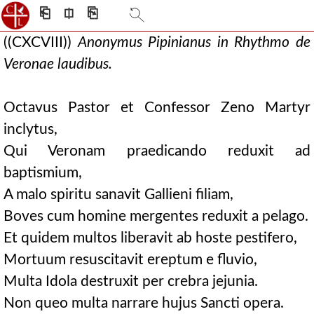
⎗
⎅
⎘
((CXCVIII))
Anonymus Pipinianus in Rhythmo de
Veronae laudibus.
Octavus Pastor et Confessor Zeno Martyr
inclytus,
Qui Veronam praedicando reduxit ad
baptismium,
A malo spiritu sanavit Gallieni filiam,
Boves cum homine mergentes reduxit a pelago.
Et quidem multos liberavit ab hoste pestifero,
Mortuum resuscitavit ereptum e fluvio,
Multa Idola destruxit per crebra jejunia.
Non queo multa narrare hujus Sancti opera.