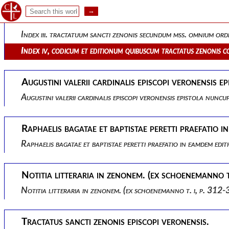
Index i, tractatuum sancti zenonis secundum ordinem praesentis
Index ii tractatuum sancti zenonis, exhibens ordinem antea 
Index iii. tractatuum sancti zenonis secundum mss. omnium ord
Index iv, codicum et editionum quibuscum tractatus zenonis co
Augustini valerii cardinalis episcopi veronensis 
Augustini valerii cardinalis episcopi veronensis epistola nun
Raphaelis bagatae et baptistae peretti praefatio
Raphaelis bagatae et baptistae peretti praefatio in eamdem e
Notitia litteraria in zenonem. (ex schoenemanno t.
Notitia litteraria in zenonem. (ex schoenemanno t. i, p. 312-
Tractatus sancti zenonis episcopi veronensis.