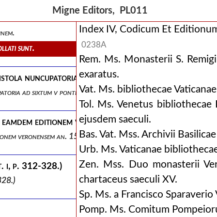
 editionis.
Migne Editors, PL011
vulgatum collatum cum novo.
Index IV, Codicum Et Editionu
inem.
0238A
llati sunt.
Rem. Ms. Monasterii S. Remigi
exaratus.
epistola nuncupatoria ad sixtum v pontificem maximum p
Vat. Ms. bibliothecae Vaticanae
cupatoria ad sixtum v pontificem maximum praemissa editioni veronensi
Tol. Ms. Venetus bibliothecae 
ejusdem saeculi.
 in eamdem editionem veronensem an. 1586.
Bas. Vat. Mss. Archivii Basilica
ditionem veronensem an. 1586.
Urb. Ms. Vaticanae bibliothecae
Zen. Mss. Duo monasterii Ver
 i, p. 312-328.)
chartaceus saeculi XV.
328.)
Sp. Ms. a Francisco Sparaverio
Pomp. Ms. Comitum Pompeioru