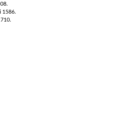
508.
i 1586.
1710.