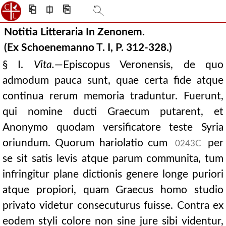
⎗
⎅
⎘
Notitia Litteraria In Zenonem.
(Ex Schoenemanno T. I, P. 312-328.)
§ I.
Vita.
—Episcopus Veronensis, de quo
admodum pauca sunt, quae certa fide atque
continua rerum memoria traduntur. Fuerunt,
qui nomine ducti Graecum putarent, et
Anonymo quodam versificatore teste Syria
oriundum. Quorum hariolatio cum
per
0243C
se sit satis levis atque parum communita, tum
infringitur plane dictionis genere longe puriori
atque propiori, quam Graecus homo studio
privato videtur consecuturus fuisse. Contra ex
eodem styli colore non sine jure sibi videntur,