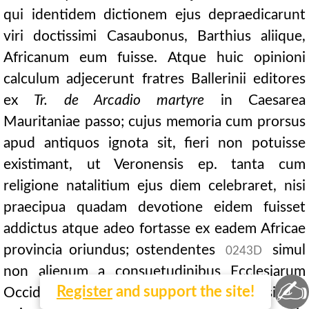
qui identidem dictionem ejus depraedicarunt
viri doctissimi Casaubonus, Barthius aliique,
Africanum eum fuisse. Atque huic opinioni
calculum adjecerunt fratres Ballerinii editores
ex
Tr. de Arcadio martyre
in Caesarea
Mauritaniae passo; cujus memoria cum prorsus
apud antiquos ignota sit, fieri non potuisse
existimant, ut Veronensis ep. tanta cum
religione natalitium ejus diem celebraret, nisi
praecipua quadam devotione eidem fuisset
addictus atque adeo fortasse ex eadem Africae
provincia oriundus; ostendentes
simul
0243D
non alienum a consuetudinibus Ecclesiarum
✍
Register
and support the site!
Occidentis fuisse, ut Africanos meritis insignes