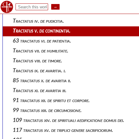
19 tractatus ii. de spe, fide et charitate.
30 tractatus iii. de justitia.
Tractatus iv. de pudicitia.
Tractatus v. de continentia.
63 tractatus vi. de patientia.
Tractatus vii. de humilitate.
Tractatus viii. de timore.
Tractatus ix. de avaritia. i.
85 tractatus x. de avaritia ii.
Tractatus xi. de avaritia iii.
91 tractatus xii. de spiritu et corpore.
99 tractatus xiii. de circumcisione.
109 tractatus xiv. de spirituali aedificatione domus dei.
117 tractatus xv. de triplici genere sacrificiorum.