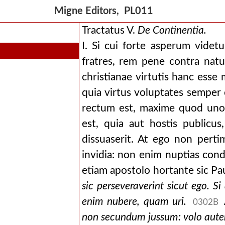
Migne Editors, PL011
Tractatus V.
De Continentia.
I. Si cui forte asperum vide
fratres, rem pene contra natu
christianae virtutis hanc ess
quia virtus voluptates semper 
rectum est, maxime quod uno
est, quia aut hostis publicus
dissuaserit. At ego non pert
invidia: non enim nuptias con
etiam apostolo hortante sic Pa
sic perseveraverint sicut ego. S
enim nubere, quam uri.
0302B
non secundum jussum: volo aute