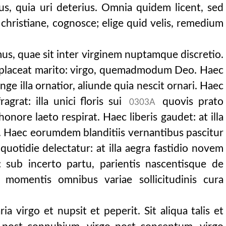
us, quia uri deterius. Omnia quidem licent, sed
christiane, cognosce; elige quid velis, remedium
mus, quae sit inter virginem nuptamque discretio.
laceat marito: virgo, quemadmodum Deo. Haec
nge illa ornatior, aliunde quia nescit ornari. Haec
agrat: illa unici floris sui
quovis prato
0303A
nore laeto respirat. Haec liberis gaudet: at illa
. Haec eorumdem blanditiis vernantibus pascitur
quotidie delectatur: at illa aegra fastidio novem
sub incerto partu, parientis nascentisque de
 momentis omnibus variae sollicitudinis cura
ria virgo et nupsit et peperit. Sit aliqua talis et