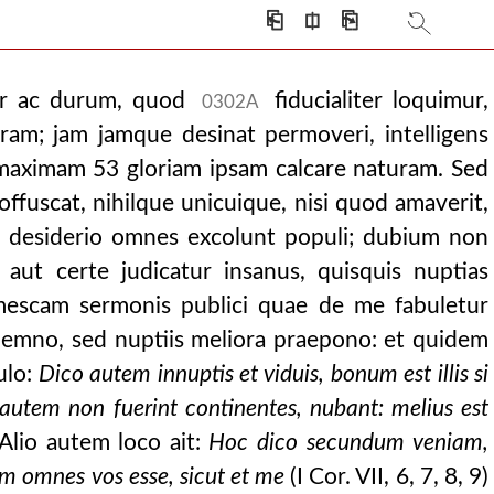
⎗
⎅
⎘
tur ac durum, quod
fiducialiter loquimur,
0302A
ram; jam jamque desinat permoveri, intelligens
e maximam 53 gloriam ipsam calcare naturam. Sed
offuscat, nihilque unicuique, nisi quod amaverit,
 desiderio omnes excolunt populi; dubium non
, aut certe judicatur insanus, quisquis nuptias
imescam sermonis publici quae de me fabuletur
demno, sed nuptiis meliora praepono: et quidem
ulo:
Dico autem innuptis et viduis, bonum est illis si
i autem non fuerint continentes, nubant: melius est
Alio autem loco ait:
Hoc dico secundum veniam,
m omnes vos esse, sicut et me
(I Cor. VII, 6, 7, 8, 9)