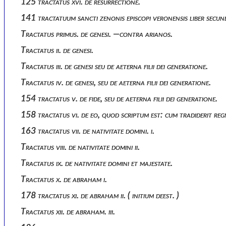
125 tractatus xvi. de resurrectione.
141 tractatuum sancti zenonis episcopi veronensis liber secun
Tractatus primus. de genesi. —contra arianos.
Tractatus ii. de genesi.
Tractatus iii. de genesi seu de aeterna filii dei generatione.
Tractatus iv. de genesi, seu de aeterna filii dei generatione.
154 tractatus v. de fide, seu de aeterna filii dei generatione.
158 tractatus vi. de eo, quod scriptum est: cum tradiderit regn
163 tractatus vii. de nativitate domini. i.
Tractatus viii. de nativitate domini ii.
Tractatus ix. de nativitate domini et majestate.
Tractatus x. de abraham i.
178 tractatus xi. de abraham ii. ( initium deest. )
Tractatus xii. de abraham. iii.