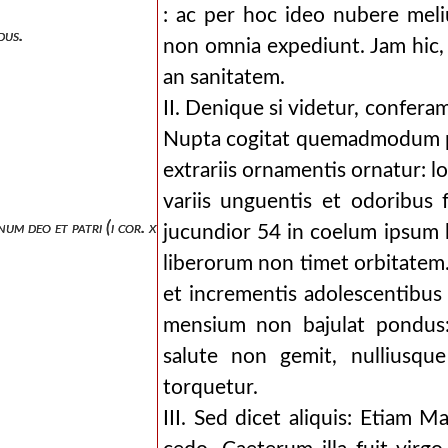
: ac per hoc ideo nubere meli
dus.
non omnia expediunt. Jam hic, 
an sanitatem.
II. Denique si videtur, confera
Nupta cogitat quemadmodum p
extrariis ornamentis ornatur: lo
variis unguentis et odoribus fr
um deo et patri (i cor. xv, v. 24).
jucundior 54 in coelum ipsum ho
liberorum non timet orbitatem
et incrementis adolescentibus 
mensium non bajulat pondus: 
salute non gemit, nulliusque
torquetur.
III. Sed dicet aliquis: Etiam Ma