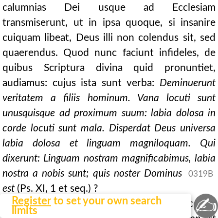
calumnias Dei usque ad Ecclesiam
transmiserunt, ut in ipsa quoque, si insanire
cuiquam libeat, Deus illi non colendus sit, sed
quaerendus. Quod nunc faciunt infideles, de
quibus Scriptura divina quid pronuntiet,
audiamus: cujus ista sunt verba:
Deminuerunt
veritatem a filiis hominum. Vana locuti sunt
unusquisque ad proximum suum: labia dolosa in
corde locuti sunt mala. Disperdat Deus universa
labia dolosa et linguam magniloquam. Qui
dixerunt: Linguam nostram magnificabimus, labia
nostra
a nobis sunt; quis noster Dominus
0319B
est
(Ps. XI, 1 et seq.) ?
✍
Register
to set your own search
II. Hanc superbiam Propheta tumidi cordis
limits