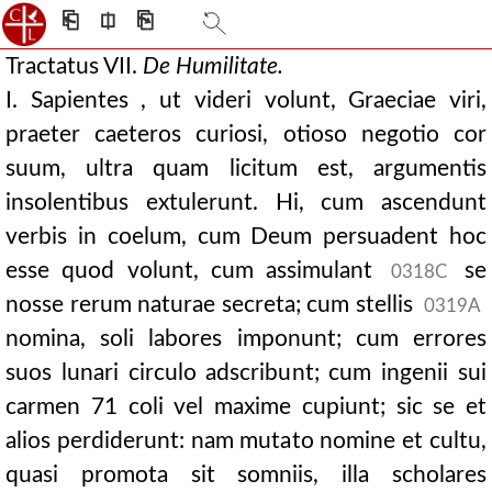
⎗
⎅
⎘
Tractatus VII.
De
Humilitate.
I. Sapientes , ut videri volunt, Graeciae viri,
praeter caeteros curiosi, otioso negotio cor
suum, ultra quam licitum est, argumentis
insolentibus extulerunt. Hi, cum ascendunt
verbis in coelum, cum Deum persuadent hoc
esse quod volunt, cum assimulant
se
0318C
nosse rerum naturae secreta; cum stellis
0319A
nomina, soli labores imponunt; cum errores
suos lunari circulo adscribunt; cum ingenii sui
carmen 71 coli vel maxime cupiunt; sic se et
alios perdiderunt: nam mutato nomine et cultu,
quasi promota sit somniis, illa scholares