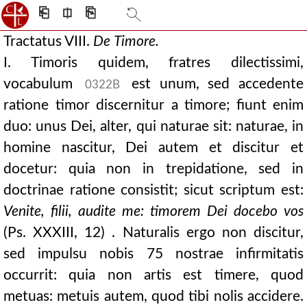
⎗
⎅
⎘
Tractatus VIII.
De
Timore.
I. Timoris quidem, fratres dilectissimi,
vocabulum
est unum, sed accedente
0322B
ratione timor discernitur a timore; fiunt enim
duo: unus Dei, alter, qui naturae sit: naturae, in
homine nascitur, Dei autem et discitur et
docetur: quia non in trepidatione, sed in
doctrinae ratione consistit; sicut scriptum est:
Venite, filii, audite me: timorem Dei docebo vos
(Ps. XXXIII, 12) . Naturalis ergo non discitur,
sed impulsu nobis 75 nostrae infirmitatis
occurrit: quia non artis est timere, quod
metuas: metuis autem, quod tibi nolis accidere.