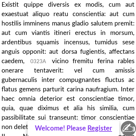
Existit quippe diversis ex modis, cum aut
exaestuat aliquo reatu conscientia: aut cum
hostilis imminens manus gladio salutem premit:
aut cum viantis itineri erectus in morsum,
ardentibus squamis incensus, tumidus sese
anguis opponit: aut dorsa fugientis, affectans
caedem,
vicino fremitu ferina rables
0323A
onerare tentaverit: vel cum amissis
gubernaculis inter compugnantes fluctus ac
flatus gemens parturit carina naufragium. Inter
haec omnia deterior est conscientiae timor,
quia, quae diximus et alia his similia, cum
passibilitate sui transeunt: timor conscientiae
✍
non deletur.
Welcome! Please
Register