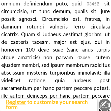
omnium definiendum puto, quid
sit
0345B
circumcisio, ut tunc demum, qualis sit, jure
possit agnosci. Circumcisio est, fratres, in
damnum rotundi vulneris ferro circulata
cicatrix. Quam si Judaeus aestimat gloriam; ut
de caeteris taceam, major est ejus, qui in
honorem 100 deae suae (sane anus turpis
atque amatricis) non parvam
cutem
0346A
ejusdem membri, sed ipsum membrum radicitus
abscissum mysteriis turpioribus immolavit; illa
videlicet ratione, quia Judaeus post
sacramentum per hanc partem peccare potest,
ille autem deinceps per hanc partem peccare
✍
Register
to customize your search
jam non potest.
form