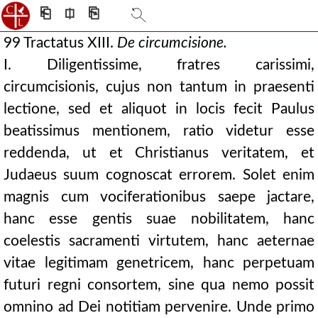
⎗
⎅
⎘
99 Tractatus XIII.
De
circumcisione.
I. Diligentissime, fratres carissimi,
circumcisionis, cujus non tantum in praesenti
lectione, sed et aliquot in locis fecit Paulus
beatissimus mentionem, ratio videtur esse
reddenda, ut et Christianus veritatem, et
Judaeus suum cognoscat errorem. Solet enim
magnis cum vociferationibus saepe jactare,
hanc esse gentis suae nobilitatem, hanc
coelestis sacramenti virtutem, hanc aeternae
vitae legitimam genetricem, hanc perpetuam
futuri regni consortem, sine qua nemo possit
omnino ad Dei notitiam pervenire. Unde primo