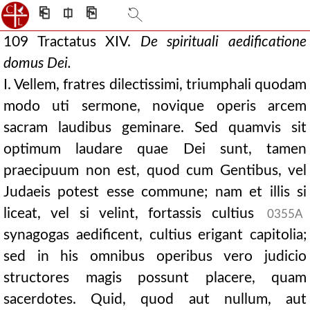
⎗
⎅
⎘
109 Tractatus XIV.
De
spirituali aedificatione
domus Dei.
I. Vellem, fratres dilectissimi, triumphali quodam
modo uti sermone, novique operis arcem
sacram laudibus geminare. Sed quamvis sit
optimum laudare quae Dei sunt, tamen
praecipuum non est, quod cum Gentibus, vel
Judaeis potest esse commune; nam et illis si
liceat, vel si velint, fortassis cultius
0355A
synagogas aedificent, cultius erigant capitolia;
sed in his omnibus operibus vero judicio
structores magis possunt placere, quam
sacerdotes. Quid, quod aut nullum, aut