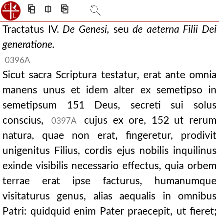
⎗
⎅
⎘
Tractatus IV.
De
Genesi,
seu
de aeterna Filii Dei
generatione.
0396A
Sicut sacra Scriptura testatur, erat ante omnia
manens unus et idem alter ex semetipso in
semetipsum 151 Deus, secreti sui solus
conscius,
cujus ex ore, 152 ut rerum
0397A
natura, quae non erat, fingeretur, prodivit
unigenitus Filius, cordis ejus nobilis inquilinus
exinde visibilis necessario effectus, quia orbem
terrae erat ipse facturus, humanumque
visitaturus genus, alias aequalis in omnibus
Patri: quidquid enim Pater praecepit, ut fieret;