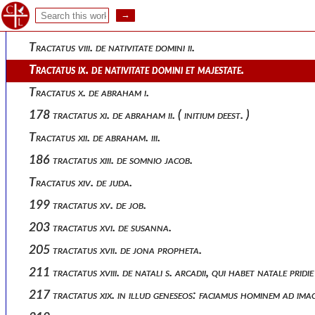
158 tractatus vi. de eo, quod scriptum est: cum tradiderit regn
163 tractatus vii. de nativitate domini. i.
Tractatus viii. de nativitate domini ii.
Tractatus ix. de nativitate domini et majestate.
Tractatus x. de abraham i.
178 tractatus xi. de abraham ii. ( initium deest. )
Tractatus xii. de abraham. iii.
186 tractatus xiii. de somnio jacob.
Tractatus xiv. de juda.
199 tractatus xv. de job.
203 tractatus xvi. de susanna.
205 tractatus xvii. de jona propheta.
211 tractatus xviii. de natali s. arcadii, qui habet natale pridi
217 tractatus xix. in illud geneseos: faciamus hominem ad ima