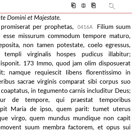
⎗
⎅
⎘
ate Domini et
Majestate.
promiserat per prophetas,
Filium suum
0416A
se esse missurum commodum tempore maturo,
 deposita, non tamen potestate, coelo egressus,
 templi virginalis hospes pudicus illabitur;
 disponit. 173 Immo, quod jam olim disposuerat
t; namque requiescit Iibens florentissimo in
sceribus sacrae virginis comparat sibi corpus suo
 coaptatus, in tegumento carnis includitur Deus;
ur de tempore, qui praestat temporibus
ipit Maria de ipso, quem parit: tumet uterus
tque virgo, quem mundus mundique non capit
omovent suum membra factorem, et opus sui