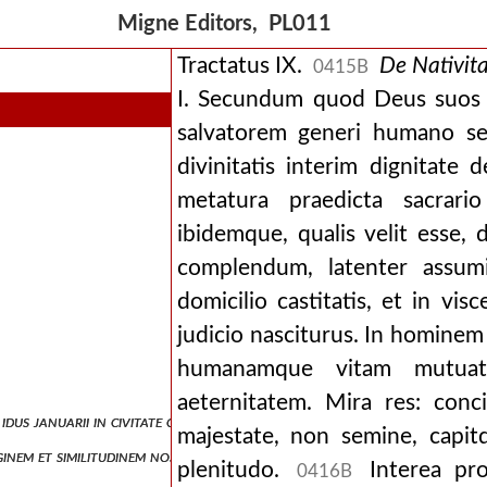
um deo et patri (i cor. xv, v. 24).
Migne Editors, PL011
Tractatus IX.
De Nativit
0415B
I. Secundum quod Deus suos 
salvatorem generi humano 
divinitatis interim dignitate
metatura praedicta sacrario
ibidemque, qualis velit esse,
complendum, latenter assumi
domicilio castitatis, et in vi
judicio nasciturus. In hominem
humanamque vitam mutuat
aeternitatem. Mira res: conc
e idus januarii in civitate cesareae mauritaniae.
majestate, non semine, capi
ginem et similitudinem nostram.
plenitudo.
Interea pr
0416B