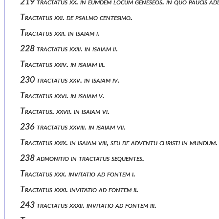
219 tractatus xx. in eumdem locum geneseos. in quo paucis add
Tractatus xxi. de psalmo centesimo.
Tractatus xxii. in isaiam i.
228 tractatus xxiii. in isaiam ii.
Tractatus xxiv. in isaiam iii.
230 tractatus xxv. in isaiam iv.
Tractatus xxvi. in isaiam v.
Tractatus. xxvii. in isaiam vi.
236 tractatus xxviii. in isaiam vii.
Tractatus xxix. in isaiam viii, seu de adventu christi in mundum.
238 admonitio in tractatus sequentes.
Tractatus xxx. invitatio ad fontem i.
Tractatus xxxi. invitatio ad fontem ii.
243 tractatus xxxii. invitatio ad fontem iii.