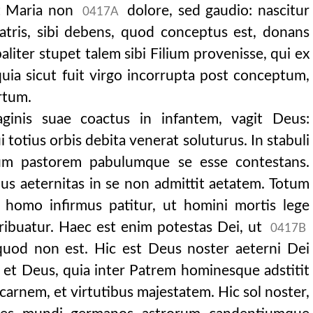
rit Maria non
dolore, sed gaudio: nascitur
0417A
matris, sibi debens, quod conceptus est, donans
aliter stupet talem sibi Filium provenisse, qui ex
quia sicut fuit virgo incorrupta post conceptum,
rtum.
ginis suae coactus in infantem, vagit Deus:
ui totius orbis debita venerat soluturus. In stabuli
um pastorem pabulumque se esse contestans.
ujus aeternitas in se non admittit aetatem. Totum
 homo infirmus patitur, ut homini mortis lege
ibuatur. Haec est enim potestas Dei, ut
0417B
 quod non est. Hic est Deus noster aeterni Dei
 et Deus, quia inter Patrem hominesque adstitit
carnem, et virtutibus majestatem. Hic sol noster,