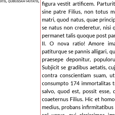
itis, quibusdam mutatis, continentur ea quae in superiore.
figura vestit artificem. Partu
sine patre Filius, non totus 
matri, quod natus, quae princip
se natus non crederetur, nisi 
permanet talis quoque post pa
II. O nova ratio! Amore ima
patiturque se pannis alligari, q
praesepe deponitur, populor
Subjicit se gradibus aetatis, c
contra conscientiam suam, ut
consumpto 174 immortalitas tr
salvo, quod est, possit esse,
coaeternus Filius. Hic et homo
medius, probans infirmitatibus 