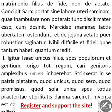
matrimonio filius de fide, non de aetate.
Concipit Sara: portat sine labore uteri sarcinam,
quae inambulare non poterat: tunc discit mater
esse, cum desinit. Marcidae mammae lactis
ubertatem ostendunt, et de jejuna aetate puer
robustior saginatur. Nihil difficile et fidei, quae
tantum habet, quantum credit.
II. Igitur Isaac unicus filius, spes populorum et
gentium, origo tot regum, cari genitoris
amplexibus
inhaerebat. Strinxerat in se
0426B
patris pietatem, quod unicus, quod sero, quod
promissus, quod sola unica spes totius
praeteritae sterilitatis damna sarciret. Inventa
✍
est causa, ubi Abrahae fides tentatione fortior
Register
and support the site!