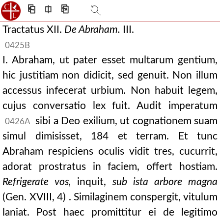
⎗
⎅
⎘
Tractatus XII.
De Abraham.
III.
0425B
I. Abraham, ut pater esset multarum gentium,
hic justitiam non didicit, sed genuit. Non illum
accessus infecerat urbium. Non habuit legem,
cujus conversatio lex fuit. Audit imperatum
sibi a Deo exilium, ut cognationem suam
0426A
simul dimisisset, 184 et terram. Et tunc
Abraham respiciens oculis vidit tres, cucurrit,
adorat prostratus in faciem, offert hostiam.
Refrigerate vos,
inquit,
sub ista arbore magna
(Gen. XVIII, 4) . Similaginem conspergit, vitulum
laniat. Post haec promittitur ei de legitimo