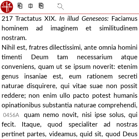
⎗
⎅
⎘
217 Tractatus XIX.
In illud
Geneseos:
Faciamus
hominem ad imaginem et similitudinem
nostram.
Nihil est, fratres dilectissimi, ante omnia homini
timenti Deum tam necessarium atque
conveniens, quam ut se ipsum noverit: etenim
genus insaniae est, eum rationem secreti
naturae disquirere, qui vitae suae non possit
reddere; non enim ullo pacto potest humanis
opinationibus substantia naturae comprehendi,
quam nemo novit, nisi ipse solus, qui
0456A
fecit. Itaque, quod specialiter ad nostras
pertinet partes, videamus, quid sit, quod Deus