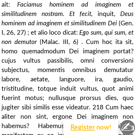
ait:
Faciamus hominem ad imaginem et
similitudinem nostram. Et fecit,
inquit,
Deus
hominem ad imaginem et similitudinem Dei
(Gen.
I, 26, 27) ; et alio loco dicat:
Ego sum, qui sum, et
non demutor
(Malac. III, 6) . Cum hoc ita sit,
homo quemadmodum Dei imaginem portat?
cujus vultus passibilis, omni conversioni
subjectus, momentis omnibus demutatur
labore, aetate, languore, ira, gaudio,
tristitudine, totque induit vultus, quot animi
fuerint motus; nullusque prorsus dies, quo
jugiter sibi similis esse videatur. 218 Cum haec
aliter non sint, ergone Dei imaginem non
✍
habemus? Habemus plane, et quidem
Register
now!