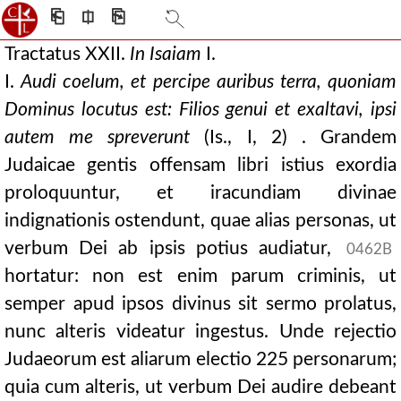
⎗
⎅
⎘
Tractatus XXII.
In Isaiam
I.
I.
Audi coelum, et percipe auribus terra, quoniam
Dominus locutus est: Filios genui
et exaltavi, ipsi
autem me spreverunt
(Is., I, 2) . Grandem
Judaicae gentis offensam libri istius exordia
proloquuntur, et iracundiam divinae
indignationis ostendunt, quae alias personas, ut
verbum Dei ab ipsis potius audiatur,
0462B
hortatur: non est enim parum criminis, ut
semper apud ipsos divinus sit sermo prolatus,
nunc alteris videatur ingestus. Unde rejectio
Judaeorum est aliarum electio 225 personarum;
quia cum alteris, ut verbum Dei audire debeant