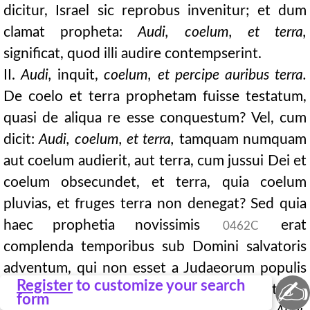
dicitur, Israel sic reprobus invenitur; et dum
clamat propheta:
Audi, coelum, et terra,
significat, quod illi audire contempserint.
II.
Audi,
inquit,
coelum, et percipe auribus terra.
De coelo et terra prophetam fuisse testatum,
quasi de aliqua re esse conquestum? Vel, cum
dicit:
Audi, coelum, et terra,
tamquam numquam
aut coelum audierit, aut terra, cum jussui Dei et
coelum obsecundet, et terra, quia coelum
pluvias, et fruges terra non denegat? Sed quia
haec prophetia novissimis
erat
0462C
complenda temporibus sub Domini salvatoris
adventum, qui non esset a Judaeorum populis
✍
Register
to customize your search
audiendus, quod eum Apostoli essent, et
form