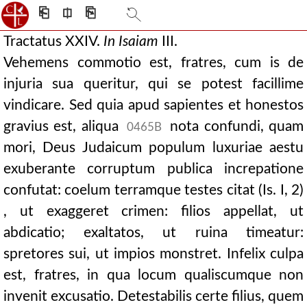
⎗
⎅
⎘
Tractatus XXIV.
In
Isaiam
III.
Vehemens commotio est, fratres, cum is de
injuria sua queritur, qui se potest facillime
vindicare. Sed quia apud sapientes et honestos
gravius est, aliqua
nota confundi, quam
0465B
mori, Deus Judaicum populum luxuriae aestu
exuberante corruptum publica increpatione
confutat: coelum terramque testes citat (Is. I, 2)
, ut exaggeret crimen: filios appellat, ut
abdicatio; exaltatos, ut ruina timeatur:
spretores sui, ut impios monstret. Infelix culpa
est, fratres, in qua locum qualiscumque non
invenit excusatio. Detestabilis certe filius, quem