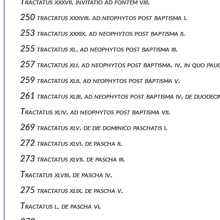
Tractatus xxxvii. invitatio ad fontem viii.
250 tractatus xxxviii. ad neophytos post baptisma i.
253 tractatus xxxix. ad neophytos post baptisma ii.
255 tractatus xl. ad neophytos post baptisma iii.
257 tractatus xli. ad neophytos post baptisma. iv. in quo pauc
259 tractatus xlii. ad neophytos post baptisma v.
261 tractatus xliii. ad neophytos post baptisma iv. de duodecim
Tractatus xliv. ad neophytos post baptisma vii.
269 tractatus xlv. de die dominico paschatis i.
272 tractatus xlvi. de pascha ii.
273 tractatus xlvii. de pascha iii.
Tractatus xlviii. de pascha iv.
275 tractatus xlix. de pascha v.
Tractatus l. de pascha vi.