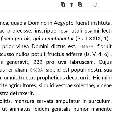
⎗
⎅
⎘
inea, quae a Domino in Aegypto fuerat instituta,
 profecisse, inscriptio ipsa tituli psalmi lecti
 finem pro his, qui immutabuntur
(Ps. LXXIX, 1) .
 prior vinea Domini dictus est,
floruit
0467B
scusso nullos potuit fructus adferre (Is. V. 4, 6) .
as generavit, 232 pro uva labruscam. Cujus
s rei, aliam
sibi, id est populi nostri, sua
0468A
am omnis fructus propheticus decucurrit. Hic mihi
ite agricultores, si quid vestrae solertiae, vineae
stra detraxerit.
colitis, mensura servata amputatur in surculum,
, ut animatus ibidem genitalis humor manente