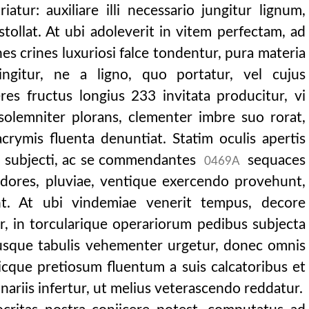
tur: auxiliare illi necessario jungitur lignum,
stollat. At ubi adoleverit in vitem perfectam, ad
s crines luxuriosi falce tondentur, pura materia
tringitur, ne a ligno, quo portatur, vel cujus
im xl tractatibus
res fructus longius 233 invitata producitur, vi
olemniter plorans, clementer imbre suo rorat,
crymis fluenta denuntiat. Statim oculis apertis
us subjecti, ac se commendantes
sequaces
0469A
ardores, pluviae, ventique exercendo provehunt,
t. At ubi vindemiae venerit tempus, decore
r, in torcularique operariorum pedibus subjecta
busque tabulis vehementer urgetur, donec omnis
icque pretiosum fluentum a suis calcatoribus et
 vinariis infertur, ut melius veterascendo reddatur.