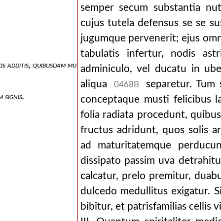
semper secum substantia nutria
cujus tutela defensus se se su
jugumque pervenerit; ejus omne
tabulatis infertur, nodis as
is additis, quibusdam mutatis, continentur ea quae partim, xxxix, part
adminiculo, vel ducatu in ube
aliqua
separetur. Tum s
0468B
 signis.
conceptaque musti felicibus la
folia radiata procedunt, quib
fructus adridunt, quos solis 
ad maturitatemque perducun
dissipato passim uva detrahitu
calcatur, prelo premitur, dua
dulcedo medullitus exigatur. S
bibitur, et patrisfamilias cellis