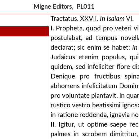
Migne Editors, PL011
Tractatus. XXVII.
In
Isaiam
VI.
I. Propheta, quod pro veteri v
postulabat, ad tempus novellae
declarat; sic enim se habet:
In
Judaicus etenim populus, qui
quidem, sed infeliciter flore di
Denique pro fructibus spin
abhorrens infelicitatem Dominu
pro voluntate plantavit, in qu
rustico vestro beatissimi ignosc
in ratione reddenda, ignavia no
II. Igitur, ut optime saepe re
palmes in scrobem dimittitur