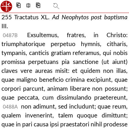
⎗
⎅
⎘
255 Tractatus XL.
Ad Neophytos post baptisma
III.
Exsultemus, fratres, in Christo:
0487B
triumphatorique perpetuo hymnis, citharis,
tympanis, canticis gratiam referamus, qui nobis
promissa perpetuans pia sanctione (ut aiunt)
claves vere aureas misit: et quidem non illas,
quae maligno beneficio crimina excipiunt, quae
corpori parcunt, animam liberare non possunt;
quae peccata, cum dissimulando praetereunt,
non adimunt, sed includunt; quae reum,
0488A
qualem invenerint, talem quoque dimittunt;
quae in pari causa ipsi praestatori nihil prodesse