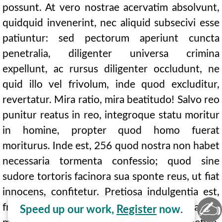
possunt. At vero nostrae acervatim absolvunt,
quidquid invenerint, nec aliquid subsecivi esse
patiuntur: sed pectorum aperiunt cuncta
penetralia, diligenter universa crimina
expellunt, ac rursus diligenter occludunt, ne
quid illo vel frivolum, inde quod excluditur,
revertatur. Mira ratio, mira beatitudo! Salvo reo
punitur reatus in reo, integroque statu moritur
in homine, propter quod homo fuerat
moriturus. Inde est, 256 quod nostra non habet
necessaria tormenta confessio; quod sine
sudore tortoris facinora sua sponte reus, ut fiat
innocens, confitetur. Pretiosa indulgentia est,
✍
fratres, quae et veniam
praestat et
Speed up our work,
Register
0488B
now.