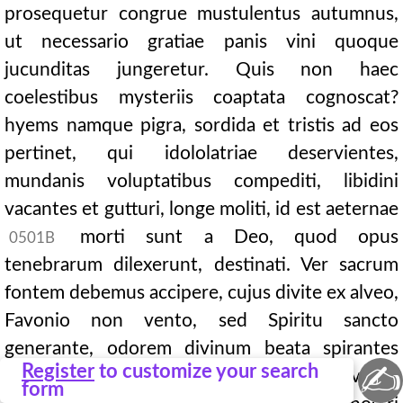
prosequetur congrue mustulentus autumnus,
ut necessario gratiae panis vini quoque
jucunditas jungeretur. Quis non haec
coelestibus mysteriis coaptata cognoscat?
hyems namque pigra, sordida et tristis ad eos
pertinet, qui idololatriae deservientes,
mundanis voluptatibus compediti, libidini
vacantes et gutturi, longe moliti, id est aeternae
morti sunt a Deo, quod opus
0501B
tenebrarum dilexerunt, destinati. Ver sacrum
fontem debemus accipere, cujus divite ex alveo,
Favonio non vento, sed Spiritu sancto
generante, odorem divinum beata spirantes
✍
Register
to customize your search
fide, diverso charismate, sed una nativitate
form