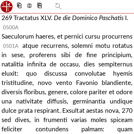
⎗
⎅
⎘
269 Tractatus XLV.
De die Dominico Paschatis
I.
0500A
Saeculorum haeres, et pernici cursu procurrens
atque recurrens, solemni motu rotatus
0501A
in sese, proferens sibi de fine principium,
natalitia infinita de occasu, dies sempiternus
eluxit: quo discussa convolutae hyemis
tristitudine, novo vento Favonio blandiente,
diversis floribus, genere, colore pariter et odore
una nativitate diffusis, germinantia undique
dulce prata respirant. Exsultat aestas nova, 270
sed dives, in frumenti varias moles spiceam
feliciter contundens palmam: quam