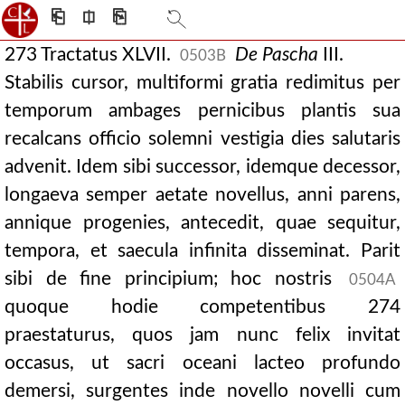
⎗
⎅
⎘
273 Tractatus XLVII.
De
Pascha
III.
0503B
Stabilis cursor, multiformi gratia redimitus per
temporum ambages pernicibus plantis sua
recalcans officio solemni vestigia dies salutaris
advenit. Idem sibi successor, idemque decessor,
longaeva semper aetate novellus, anni parens,
annique progenies, antecedit, quae sequitur,
tempora, et saecula infinita disseminat. Parit
sibi de fine principium; hoc nostris
0504A
quoque hodie competentibus 274
praestaturus, quos jam nunc felix invitat
occasus, ut sacri oceani lacteo profundo
demersi, surgentes inde novello novelli cum