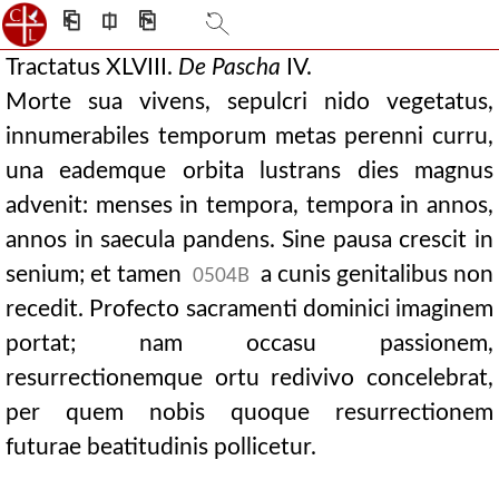
⎗
⎅
⎘
Tractatus XLVIII.
De
Pascha
IV.
Morte sua vivens, sepulcri nido vegetatus,
innumerabiles temporum metas perenni curru,
una eademque orbita lustrans dies magnus
advenit: menses in tempora, tempora in annos,
annos in saecula pandens. Sine pausa crescit in
senium; et tamen
a cunis genitalibus non
0504B
recedit. Profecto sacramenti dominici imaginem
portat; nam occasu passionem,
resurrectionemque ortu redivivo concelebrat,
per quem nobis quoque resurrectionem
futurae beatitudinis pollicetur.