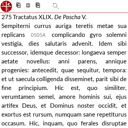
⎗
⎅
⎘
275 Tractatus XLIX.
De
Pascha
V.
Sempiterni currus auriga teretis metae sua
replicans
complicando gyro solemni
0505A
vestigia, dies salutaris advenit. Idem sibi
successor, idemque decessor: longaeva semper
aetate novellus: anni parens, annique
progenies: antecedit, quae sequitur, tempora:
et ut saecula colligenda disseminet, parit sibi de
fine principium. Hic est, quo similiter,
verumtamen semel, amore hominis sui, ejus
artifex Deus, et Dominus noster occidit, et
exortus est rursum, numquam sane repetiturus
occasum. Hic, inquam, quo ferales disruptae