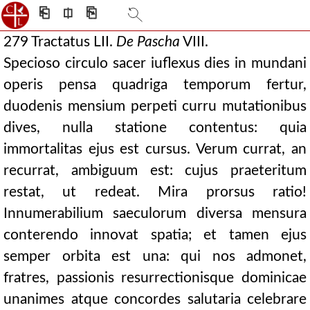
⎗
⎅
⎘
279 Tractatus LII.
De
Pascha
VIII.
Specioso circulo sacer iuflexus dies in mundani
operis pensa quadriga temporum fertur,
duodenis mensium perpeti curru mutationibus
dives, nulla statione contentus: quia
immortalitas ejus est cursus. Verum currat, an
recurrat, ambiguum est: cujus praeteritum
restat, ut redeat. Mira prorsus ratio!
Innumerabilium saeculorum diversa mensura
conterendo innovat spatia; et tamen ejus
semper orbita est una: qui nos admonet,
fratres, passionis resurrectionisque dominicae
unanimes atque concordes salutaria celebrare