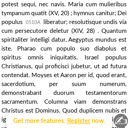
potest sequi, nec navis. Maria cum mulieribus
tympanum quatit (XV, 20) ; hymnus canitur; Dei
populus
liberatur; resolutisque undis via
0510A
cum persecutore deletur (XIV, 28) . Quantum
spiritaliter intelligi datur, Aegyptus mundus est
iste. Pharao cum populo suo diabolus et
spiritus omnis iniquitatis. Israel populus
Christianus, qui proficisci jubetur, ut ad futura
contendat. Moyses et Aaron per id, quod erant,
sacerdotium, per suum numerum,
demonstrabant duorum testamentorum
sacramentum. Columna viam demonstrans
Christus est Dominus. Quod duplicem nubis et
✍
ignis imaginem gerit, judicia duo designat,
Get more features:
Register
now.