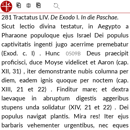
⎗
⎅
⎘
281 Tractatus LIV.
De
Exodo
I.
In die Paschae.
Sicut lectio divina testatur, in Aegypto a
Pharaone populoque ejus Israel Dei populus
captivitatis ingenti jugo acerrime premebatur
(Exod. c. I) . Hunc
Deus praecipit
0509B
proficisci, duce Moyse videlicet et Aaron (cap.
XII, 31) , iter demonstrante nubis columna per
diem, eadem ignis quoque per noctem (cap.
XIII, 21 et 22) . Finditur mare; et dextra
laevaque in abruptum digestis aggeribus
stupens unda solidatur (XIV, 21 et 22) . Dei
populus navigat plantis. Mira res! Iter ejus
barbaris vehementer urgentibus, nec eques