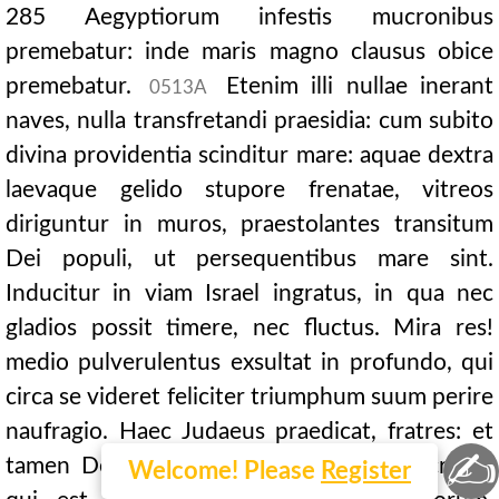
285 Aegyptiorum infestis mucronibus
premebatur: inde maris magno clausus obice
premebatur.
Etenim illi nullae inerant
0513A
naves, nulla transfretandi praesidia: cum subito
divina providentia scinditur mare: aquae dextra
laevaque gelido stupore frenatae, vitreos
diriguntur in muros, praestolantes transitum
Dei populi, ut persequentibus mare sint.
Inducitur in viam Israel ingratus, in qua nec
gladios possit timere, nec fluctus. Mira res!
medio pulverulentus exsultat in profundo, qui
circa se videret feliciter triumphum suum perire
naufragio. Haec Judaeus praedicat, fratres: et
✍
tamen Deo demens adhuc usque non credit,
Welcome! Please
Register