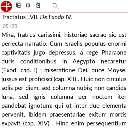
⎗
⎅
⎘
Tractatus LVII.
De
Exodo
IV.
0512B
Mira, fratres carissimi, historiae sacrae sic est
perlecta narratio. Cum Israelis populus enormi
captivitatis jugo depressus, a rege Pharaone
duris conditionibus in Aegypto necaretur
(Exod. cap. I) ; miseratione Dei, duce Moyse,
jussus est proficisci (cap. XII) . Huic non circulus
solis per diem, sed columna nubis; non candida
luna, sed ignis columna per noctem iter
pandebat ignotum: qui ut inter duo elementa
pervenit, ibidem praesentariae exitum mortis
expavit (cap. XIV) . Hinc enim persequentium