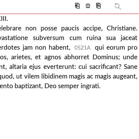
⎗
⎅
⎘
III.
lebrare non posse paucis accipe, Christiane.
vastatione subversum cum ruina sua jaceat
cerdotes jam non habent,
qui eorum pro
0521A
ircos, arietes, et agnos abhorret Dominus; unde
t, altaria ejus everterunt: cui sacrificant? Sane
uod, ut vilem libidinem magis ac magis augeant,
mento baptizant, Deo semper ingrati.