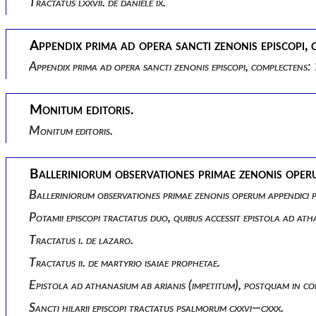
Tractatus lxxvii. de daniele ix.
Appendix prima ad opera sancti zenonis episcopi, 
Appendix prima ad opera sancti zenonis episcopi, complectens:
Monitum editoris.
Monitum editoris.
Balleriniorum observationes primae zenonis oper
Balleriniorum observationes primae zenonis operum appendici 
Potamii episcopi tractatus duo, quibus accessit epistola ad at
Tractatus i. de lazaro.
Tractatus ii. de martyrio isaiae prophetae.
Epistola ad athanasium ab arianis (impetitum), postquam in co
Sancti hilarii episcopi tractatus psalmorum cxxvi—cxxx.