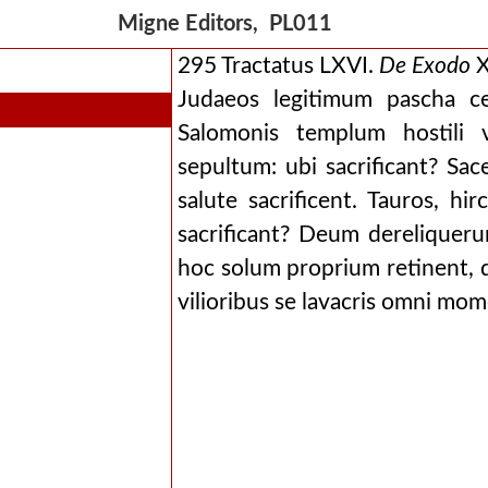
Migne Editors, PL011
295 Tractatus LXVI.
De
Exodo
X
Judaeos legitimum pascha ce
Salomonis templum hostili 
sepultum: ubi sacrificant? Sa
salute sacrificent. Tauros, h
sacrificant? Deum dereliquerun
hoc solum proprium retinent, q
vilioribus se lavacris omni mo