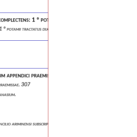
complectens: 1 º potamii tractatus duos et epistolam un
 1 º potamii tractatus duos et epistolam unam 2 º sancti hilarii inte
um appendici praemissae. 307
praemissae. 307
hanasium.
ncilio ariminensi subscripserunt.