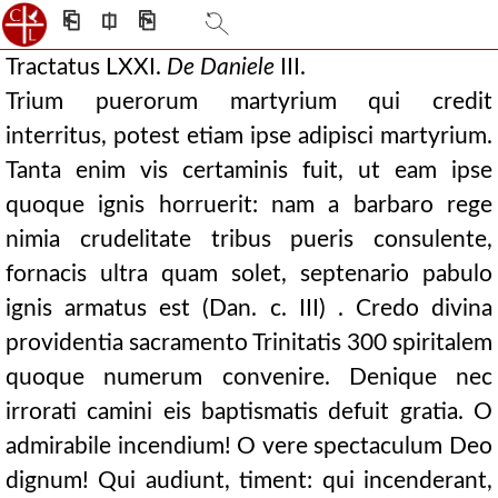
⎗
⎅
⎘
Tractatus LXXI.
De
Daniele
III.
Trium puerorum martyrium qui credit
interritus, potest etiam ipse adipisci martyrium.
Tanta enim vis certaminis fuit, ut eam ipse
quoque ignis horruerit: nam a barbaro rege
nimia crudelitate tribus pueris consulente,
fornacis ultra quam solet, septenario pabulo
ignis armatus est (Dan. c. III) . Credo divina
providentia sacramento Trinitatis 300 spiritalem
quoque numerum convenire. Denique nec
irrorati camini eis baptismatis defuit gratia. O
admirabile incendium! O vere spectaculum Deo
dignum! Qui audiunt, timent: qui incenderant,