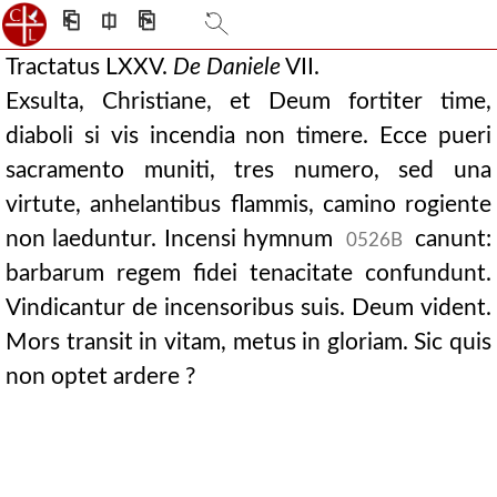
⎗
⎅
⎘
Tractatus LXXV.
De
Daniele
VII.
Exsulta, Christiane, et Deum fortiter time,
diaboli si vis incendia non timere. Ecce pueri
sacramento muniti, tres numero, sed una
virtute, anhelantibus flammis, camino rogiente
non laeduntur. Incensi hymnum
canunt:
0526B
barbarum regem fidei tenacitate confundunt.
Vindicantur de incensoribus suis. Deum vident.
Mors transit in vitam, metus in gloriam. Sic quis
non optet ardere ?