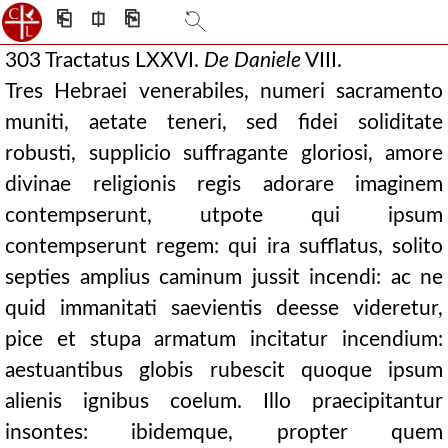
⎗
⎅
⎘
303 Tractatus LXXVI.
De
Daniele
VIII.
Tres Hebraei venerabiles, numeri sacramento
muniti, aetate teneri, sed fidei soliditate
robusti, supplicio suffragante gloriosi, amore
divinae religionis regis adorare imaginem
contempserunt, utpote qui ipsum
contempserunt regem: qui ira sufflatus, solito
septies amplius caminum jussit incendi: ac ne
quid immanitati saevientis deesse videretur,
pice et stupa armatum incitatur incendium:
aestuantibus globis rubescit quoque ipsum
alienis ignibus coelum. Illo praecipitantur
insontes: ibidemque, propter quem