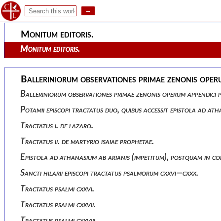
Appendix prima ad opera sancti zenonis episcopi, complectens:
Monitum editoris.
Monitum editoris.
Balleriniorum observationes primae zenonis oper
Balleriniorum observationes primae zenonis operum appendici 
Potamii episcopi tractatus duo, quibus accessit epistola ad at
Tractatus i. de lazaro.
Tractatus ii. de martyrio isaiae prophetae.
Epistola ad athanasium ab arianis (impetitum), postquam in co
Sancti hilarii episcopi tractatus psalmorum cxxvi—cxxx.
Tractatus psalmi cxxvi.
Tractatus psalmi cxxvii.
Tractatus psalmi cxxviii.