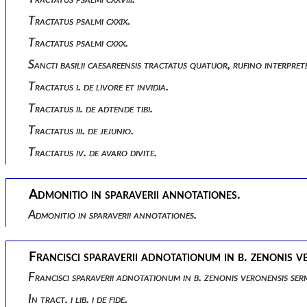
Tractatus psalmi cxxix.
Tractatus psalmi cxxx.
Sancti basilii caesareensis tractatus quatuor, rufino interpret
Tractatus i. de livore et invidia.
Tractatus ii. de adtende tibi.
Tractatus iii. de jejunio.
Tractatus iv. de avaro divite.
Admonitio in sparaverii annotationes.
Admonitio in sparaverii annotationes.
Francisci sparaverii adnotationum in b. zenonis 
Francisci sparaverii adnotationum in b. zenonis veronensis s
In tract. i lib. i de fide.