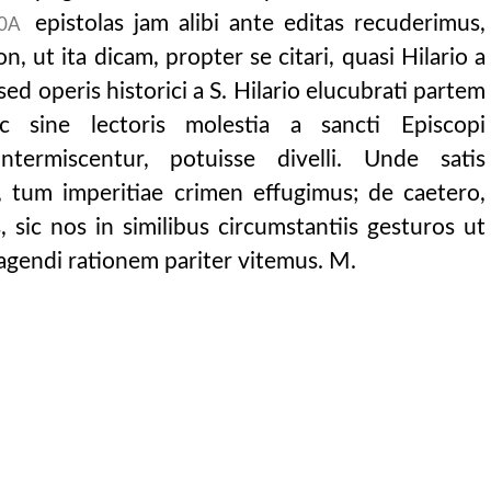
epistolas jam alibi ante editas recuderimus,
0A
n, ut ita dicam, propter se citari, quasi Hilario a
d operis historici a S. Hilario elucubrati partem
c sine lectoris molestia a sancti Episcopi
ntermiscentur, potuisse divelli. Unde satis
, tum imperitiae crimen effugimus; de caetero,
 sic nos in similibus circumstantiis gesturos ut
agendi rationem pariter vitemus. M.