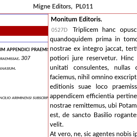
 1 º potamii tractatus duos et epistolam unam 2 º sancti hilarii inte
Migne Editors, PL011
Monitum Editoris.
Triplicem hanc opusc
0527D
quandoquidem prima in tomo
nostrae ex integro jaccat, ter
um appendici praemissae. 307
potiori jure reservetur. Hinc
praemissae. 307
unitati consulentes, nullas
hanasium.
faciemus, nihil omnino exscript
editionis suae loco praemi
appendicem efficientia pertin
ncilio ariminensi subscripserunt.
nostrae remittemus, ubi Potami
est, de sancto Basilio rogant
velit.
At vero, ne, sic agentes nobis 