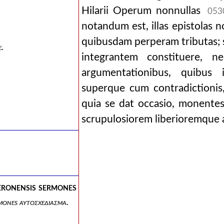
Hilarii Operum nonnullas
053
notandum est, illas epistolas no
quibusdam perperam tributas; se
e.
integrantem constituere, ne
argumentationibus, quibus i
superque cum contradictionis
quia se dat occasio, monentes,
scrupulosiorem liberioremque 
veronensis sermones αυτοσχεδιασμα.
ermones αυτοσχεδιασμα.