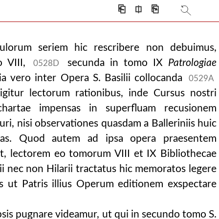
rpretationem quinqu
⎗
⎅
⎘
ulorum seriem hic rescribere non debuimus,
 VIII,
secunda in tomo IX
Patrologiae
0528D
tia vero inter Opera S. Basilii collocanda
0529A
 igitur lectorum rationibus, inde Cursus nostri
 chartae impensas in superfluam recusionem
uri, nisi observationes quasdam a Balleriniis huic
ssas. Quod autem ad ipsa opera praesentem
et, lectorem eo tomorum VIII et IX Bibliothecae
i nec non Hilarii tractatus hic memoratos legere
es ut Patris illius Operum editionem exspectare
ipsis pugnare videamur, ut qui in secundo tomo S.