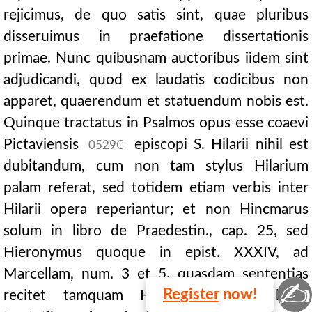
rejicimus, de quo satis sint, quae pluribus
disseruimus in praefatione dissertationis
primae. Nunc quibusnam auctoribus iidem sint
adjudicandi, quod ex laudatis codicibus non
apparet, quaerendum et statuendum nobis est.
Quinque tractatus in Psalmos opus esse coaevi
Pictaviensis
episcopi S. Hilarii nihil est
0529C
dubitandum, cum non tam stylus Hilarium
palam referat, sed totidem etiam verbis inter
Hilarii opera reperiantur; et non Hincmarus
solum in libro de Praedestin., cap. 25, sed
Hieronymus quoque in epist. XXXIV, ad
Marcellam, num. 3 et 5, quasdam sententias
✍
Register
now!
recitet tamquam Hilarii, quae in hisce