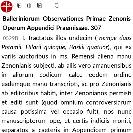
⎗
⎅
⎘
Balleriniorum Observationes Primae Zenonis
Operum Appendici Praemissae. 307
I. Tractatus illos undecim (
nempe duos
0529B
Potamii, Hilarii quinque, Basilii quatuor
), qui ex
variis auctoribus in ms. Remensi aliena manu
Zenonianis subjecti, ab aliis vero amanuensibus
in aliorum codicum calce eodem ordine
eademque manu transcripti, ac pro Zenonianis
ab editoribus habiti, inter Zenonianos permisti
et editi sunt (quod omnium controversiarum
causa potissima vel occasio fuit), nos nunc
manuscriptorum ope, et certis indiciis moniti,
separatos a caeteris in Appendicem primum