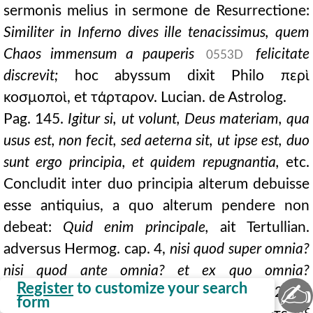
sermonis melius in sermone de Resurrectione:
Similiter in Inferno dives ille tenacissimus, quem
Chaos immensum a pauperis
felicitate
0553D
discrevit;
hoc abyssum dixit Philo περὶ
κοσμοποὶ, et τάρταρον. Lucian. de Astrolog.
Pag. 145.
Igitur si, ut volunt, Deus materiam, qua
usus est, non fecit, sed aeterna sit, ut ipse est, duo
sunt ergo principia, et quidem repugnantia,
etc.
Concludit inter duo principia alterum debuisse
esse antiquius, a quo alterum pendere non
debeat:
Quid enim principale,
ait Tertullian.
adversus Hermog. cap. 4,
nisi quod super omnia?
nisi quod ante omnia? et ex quo omnia?
✍
Register
to customize your search
Aristotelis natural. Auscult. lib. I, cap. 6, n. 2: δεῖ
form