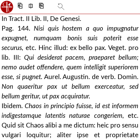
⎗
⎅
⎘
In Tract. II Lib. II, De Genesi.
Pag. 144.
Nisi quis hostem a quo impugnatur
expugnet, numquam bonis suis poterit esse
securus,
etc. Hinc illud: ex bello pax. Veget. pro
lib. III:
Qui desiderat pacem, praeparet bellum;
nemo audet offendere, quem intelligit superiorem
esse, si pugnet.
Aurel. Augustin. de verb. Domin.
Non quaeritur pax ut bellum exerceatur, sed
bellum geritur, ut pax acquiratur.
Ibidem.
Chaos in principio fuisse, id est informem
indigestamque latentis naturae congeriem,
etc.
Quid sit Chaos alibi a me dictum: heic pro sensu
vulgari loquitur; aliter ipse et proprietate