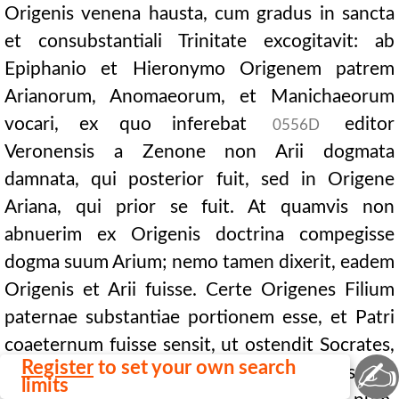
Origenis venena hausta, cum gradus in sancta
et consubstantiali Trinitate excogitavit: ab
Epiphanio et Hieronymo Origenem patrem
Arianorum, Anomaeorum, et Manichaeorum
vocari, ex quo inferebat
editor
0556D
Veronensis a Zenone non Arii dogmata
damnata, qui posterior fuit, sed in Origene
Ariana, qui prior se fuit. At quamvis non
abnuerim ex Origenis doctrina compegisse
dogma suum Arium; nemo tamen dixerit, eadem
Origenis et Arii fuisse. Certe Origenes Filium
paternae substantiae portionem esse, et Patri
coaeternum fuisse sensit, ut ostendit Socrates,
✍
Register
to set your own search
lib. VII Histor. Eccles. cap. 6, et consentit
limits