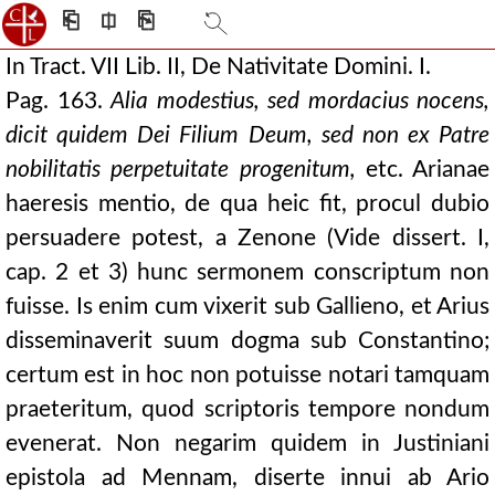
⎗
⎅
⎘
In Tract. VII Lib. II, De Nativitate Domini. I.
Pag. 163.
Alia modestius, sed mordacius nocens,
dicit quidem Dei Filium Deum, sed non ex Patre
nobilitatis perpetuitate progenitum,
etc. Arianae
haeresis mentio, de qua heic fit, procul dubio
persuadere potest, a Zenone (Vide dissert. I,
cap. 2 et 3) hunc sermonem conscriptum non
fuisse. Is enim cum vixerit sub Gallieno, et Arius
disseminaverit suum dogma sub Constantino;
certum est in hoc non potuisse notari tamquam
praeteritum, quod scriptoris tempore nondum
evenerat. Non negarim quidem in Justiniani
epistola ad Mennam, diserte innui ab Ario