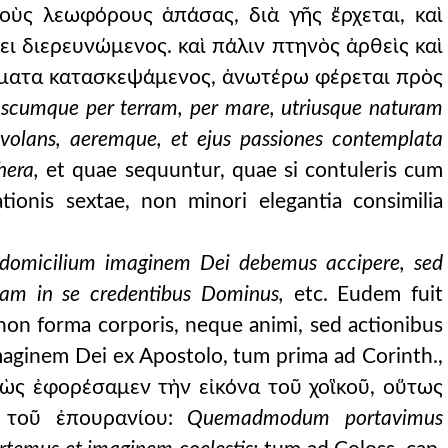
οὺς λεωφόρους ἁπάσας, διὰ γῆς ἔρχεται, καὶ
ει διερευνώμενος. καὶ πάλιν πτηνὸς ἀρθεὶς καὶ
ήματα κατασκεψάμενος, ἀνωτέρω φέρεται πρὸς
uascumque per terram, per mare, utriusque naturam
 evolans, aeremque, et ejus passiones contemplata
hera,
et quae sequuntur, quae si contuleris cum
tionis sextae, non minori elegantia consimilia
domicilium imaginem Dei debemus accipere, sed
quam in se credentibus Dominus,
etc. Eudem fuit
non forma corporis, neque animi, sed actionibus
imaginem Dei ex Apostolo, tum prima ad Corinth.,
αθὼς ἐφορέσαμεν τὴν εἰκόνα τοῦ χοἳκοῦ, οὕτως
 τοῦ ἐπουρανίου:
Quemadmodum portavimus