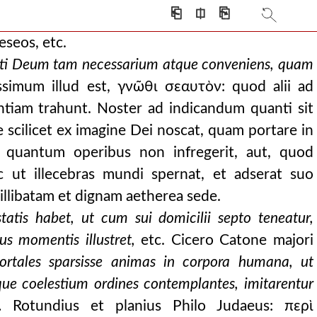
⎗
⎅
⎘
neseos, etc.
enti Deum tam necessarium atque conveniens, quam
simum illud est, γνῶθι σεαυτὸν: quod alii ad
ntiam trahunt. Noster ad indicandum quanti sit
scilicet ex imagine Dei noscat, quam portare in
n quantum operibus non infregerit, aut, quod
oc ut illecebras mundi spernat, et adserat suo
llibatam et dignam aetherea sede.
atis habet, ut cum sui domicilii septo teneatur,
s momentis illustret,
etc. Cicero Catone majori
rtales sparsisse animas in corpora humana, ut
ique coelestium ordines contemplantes, imitarentur
a.
Rotundius et planius Philo Judaeus: περὶ