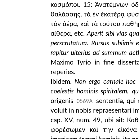
κοσμόποι. 15: Ἀνατέμνων ὁδ
θαλάσσης, τὰ ἐν ἑκατέρᾳ φύσ
τὸν ἀέρα, καὶ τὰ τούτου παθ
αἰθέρα, etc.
Aperit sibi vias q
perscrutatura. Rursus sublimis
rapitur ulterius ad summum aet
Maximo Tyrio in fine disserta
reperies.
Ibidem.
Non ergo carnale hoc 
coelestis hominis spiritalem, 
origenis
sententia, qui 
0569A
voluit in nobis repraesentari 
cap. XV, num. 49, ubi ait: Κ
φορέσωμεν καὶ τὴν εἰκόνα