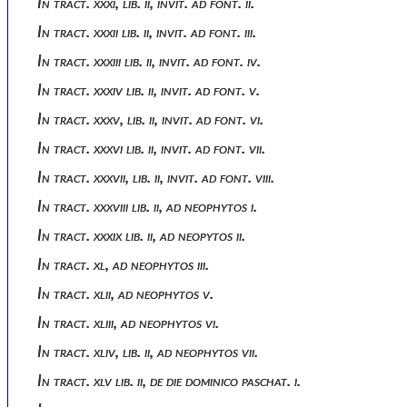
In tract. xxxi, lib. ii, invit. ad font. ii.
In tract. xxxii lib. ii, invit. ad font. iii.
In tract. xxxiii lib. ii, invit. ad font. iv.
In tract. xxxiv lib. ii, invit. ad font. v.
In tract. xxxv, lib. ii, invit. ad font. vi.
In tract. xxxvi lib. ii, invit. ad font. vii.
In tract. xxxvii, lib. ii, invit. ad font. viii.
In tract. xxxviii lib. ii, ad neophytos i.
In tract. xxxix lib. ii, ad neopytos ii.
In tract. xl, ad neophytos iii.
In tract. xlii, ad neophytos v.
In tract. xliii, ad neophytos vi.
In tract. xliv, lib. ii, ad neophytos vii.
In tract. xlv lib. ii, de die dominico paschat. i.