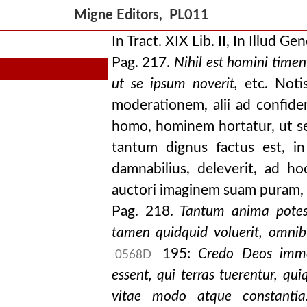
Migne Editors, PL011
In Tract. XIX Lib. II, In Illud Ge
Pag. 217.
Nihil est homini tim
ut se ipsum noverit,
etc. Notis
moderationem, alii ad confide
homo, hominem hortatur, ut se 
tantum dignus factus est, i
damnabilius, deleverit, ad h
auctori imaginem suam puram, i
Pag. 218.
Tantum anima potest
tamen quidquid voluerit, omnibu
195:
Credo Deos immo
0568D
essent, qui terras tuerentur, qu
vitae modo atque constanti