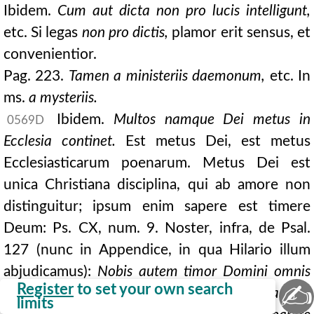
Ibidem.
Cum aut dicta non pro lucis intelligunt,
etc. Si legas
non pro dictis,
plamor erit sensus, et
convenientior.
Pag. 223.
Tamen a ministeriis daemonum,
etc. In
ms.
a mysteriis.
Ibidem.
Multos namque Dei metus in
0569D
Ecclesia continet.
Est metus Dei, est metus
Ecclesiasticarum poenarum. Metus Dei est
unica Christiana disciplina, qui ab amore non
distinguitur; ipsum enim sapere est timere
Deum: Ps. CX, num. 9. Noster, infra, de Psal.
127 (nunc in Appendice, in qua Hilario illum
abjudicamus):
Nobis autem timor Domini omnis
✍
Register
to set your own search
in amore est, non in metu; dilectionis autem
limits