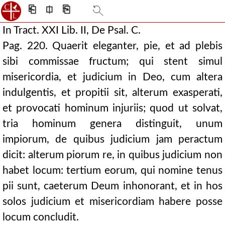
⎗
⎅
⎘
In Tract. XXI Lib. II, De Psal. C.
Pag. 220. Quaerit eleganter, pie, et ad plebis
sibi commissae fructum; qui stent simul
misericordia, et judicium in Deo, cum altera
indulgentis, et propitii sit, alterum exasperati,
et provocati hominum injuriis; quod ut solvat,
tria hominum genera distinguit, unum
impiorum, de quibus judicium jam peractum
dicit: alterum piorum re, in quibus judicium non
habet locum: tertium eorum, qui nomine tenus
pii sunt, caeterum Deum inhonorant, et in hos
solos judicium et misericordiam habere posse
locum concludit.