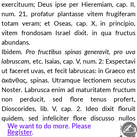
exercituum; Deus ipse per Hieremiam, cap. II,
num. 21, profatur plantasse vitem frugiferam
totam veram; et Oseas, cap. X, in principio,
vitem frondosam Israel dixit. in qua fructus
abundans.
Ibidem.
Pro fructibus spinas generavit, pro uva
labruscam,
etc. Isaias, cap. V, num. 2: Exspectavi
ut faceret uvas, et fecit labruscas: in Graeco est
ἀκάνθας, spinas. Utramque lectionem secutus
Noster. Labrusca enim ad maturitatem fructum
non perducit, sed flore tenus profert,
Dioscorides, lib. V, cap. 2. Ideo dixit floruit
quidem, sed infeliciter flore discusso nullos
✍
We want to do more. Please
potuit fructus afferre; addidit autem
et
0572B
Register
.