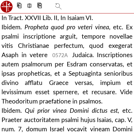
⎗
⎅
⎘
In Tract. XXVII Lib. II, In Isaiam VI.
Ibidem.
Propheta quod pro veteri vinea,
etc. Ex
psalmi inscriptione arguit, tempore novellae
vitis Christianae perfectum, quod exegerat
Asaph in vetere
Judaica. Inscriptiones
0572A
autem psalmorum per Esdram conservatas, et
ipsas propheticas, et a Septuaginta senioribus
divino afflatu Graece versas, impium et
levissimum esset spernere, et recusare. Vide
Theodoritum praefatione in psalmos.
Ibidem.
Qui prior vinea Domini dictus est,
etc.
Praeter auctoritatem psalmi hujus Isaias, cap. V,
num. 7, domum Israel vocavit vineam Domini