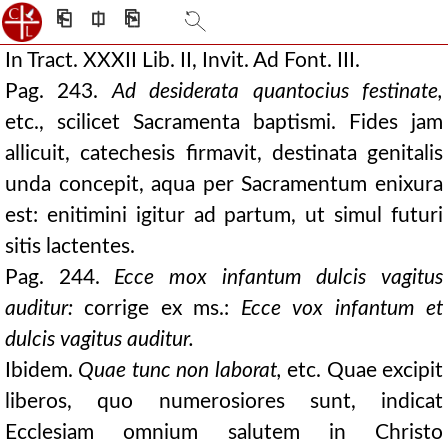
⎗
⎅
⎘
In Tract. XXXII Lib. II, Invit. Ad Font. III.
Pag. 243.
Ad desiderata quantocius festinate,
etc., scilicet Sacramenta baptismi. Fides jam
allicuit, catechesis firmavit, destinata genitalis
unda concepit, aqua per Sacramentum enixura
est: enitimini igitur ad partum, ut simul futuri
sitis lactentes.
Pag. 244.
Ecce mox infantum dulcis vagitus
auditur:
corrige ex ms.:
Ecce vox infantum et
dulcis vagitus auditur.
Ibidem.
Quae tunc non laborat,
etc. Quae excipit
liberos, quo numerosiores sunt, indicat
Ecclesiam omnium salutem in Christo