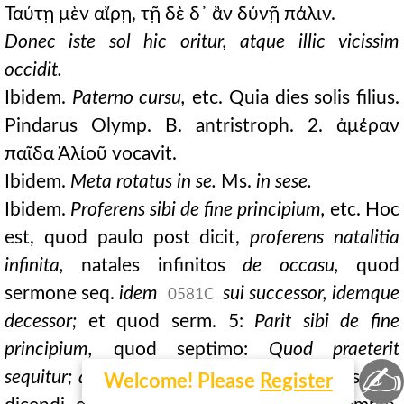
Ταύτῃ μὲν αἴρῃ, τῇ δὲ δ᾽ ἂν δύνῇ πάλιν.
Donec iste sol hic oritur, atque illic vicissim
occidit.
Ibidem.
Paterno cursu,
etc. Quia dies solis filius.
Pindarus Olymp. B. antristroph. 2. ἀμέραν
παῖδα Ἁλίοῦ vocavit.
Ibidem.
Meta rotatus in se.
Ms.
in sese.
Ibidem.
Proferens sibi de fine principium,
etc. Hoc
est, quod paulo post dicit,
proferens natalitia
infinita,
natales infinitos
de occasu,
quod
sermone seq.
idem
sui successor, idemque
0581C
decessor;
et quod serm. 5:
Parit sibi de fine
principium,
quod septimo:
Quod praeterit
✍
sequitur; quod futurum est antecedit;
et aliis alibi
Welcome! Please
Register