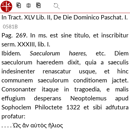
⎗
⎅
⎘
In Tract. XLV Lib. II, De Die Dominico Paschat. I.
0581B
Pag. 269. In ms. est sine titulo, et inscribitur
serm. XXXIII, lib. I.
Ibidem.
Saeculorum haeres,
etc. Diem
saeculorum haeredem dixit, quia a saeculis
indesinenter renascatur usque, et hinc
communem saeculorum conditionem jactet.
Consonanter itaque in tragoedia, e malis
effugium desperans Neoptolemus apud
Sophoclem Philoctete 1322 et sibi adfutura
profatur:
. . . . Ὡς ἂν αὐτὸς ἥλιος