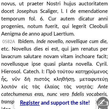
novus, ut praeter Nostri hujus auctoritatem
docet Josephus Scaliger, l. I de emendatione
temporum fol. 6. Cur autem dicatur anni
progenies, notum fuerit, qui legerit Cleobuli
Aenigma de anno apud Laertium.
Ibidem.
Inde novello, novellique cum die,
0582A
etc. Novellus dies ei est, qui jam renatus per
lavacrum salutare novam vitam inchoare facit;
novellusque ipse quasi planta novella. Cyril.
Hierosol. Catech. I: Πρὸ τούτου κατηχούμενος
ἦς, νῦν δὴ πιστὸς κληθήσῃ. μεταφυτεύῃ
λοιπὸν εἰς τὰς ἐλαίας τὰς νοητὰς:
Ante
catechumenus eras, nunc vero fidelis vocaberis,
✍
transplantaris rursus in spiritales oleas,
etc. Et
Register
and support the site!