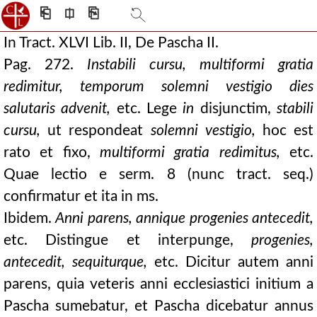
⎗
⎅
⎘
In Tract. XLVI Lib. II, De Pascha II.
Pag. 272.
Instabili cursu, multiformi gratia
redimitur, temporum solemni vestigio dies
salutaris advenit,
etc. Lege
in
disjunctim,
stabili
cursu,
ut respondeat
solemni vestigio,
hoc est
rato et fixo,
multiformi gratia redimitus,
etc.
Quae lectio e serm. 8 (nunc tract. seq.)
confirmatur et ita in ms.
Ibidem.
Anni parens, annique progenies antecedit,
etc. Distingue et interpunge,
progenies,
antecedit, sequiturque,
etc. Dicitur autem anni
parens, quia veteris anni ecclesiastici initium a
Pascha sumebatur, et Pascha dicebatur annus