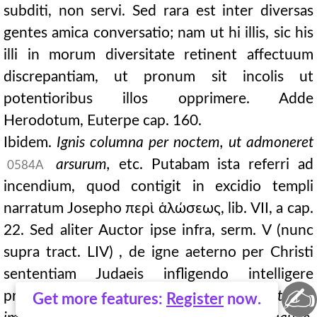
subditi, non servi. Sed rara est inter diversas
gentes amica conversatio; nam ut hi illis, sic his
illi in morum diversitate retinent affectuum
discrepantiam, ut pronum sit incolis ut
potentioribus illos opprimere. Adde
Herodotum, Euterpe cap. 160.
Ibidem.
Ignis columna per noctem, ut admoneret
arsurum,
etc. Putabam ista referri ad
0584A
incendium, quod contigit in excidio templi
narratum Josepho περὶ ἁλώσεως, lib. VII, a cap.
22. Sed aliter Auctor ipse infra, serm. V (nunc
supra tract. LIV) , de igne aeterno per Christi
sententiam Judaeis infligendo intelligere
✍
profitetur, dum ait:
Quod duplicem nubis, et ignis
Get more features:
Register
now.