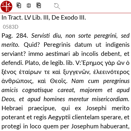
⎗
⎅
⎘
In Tract. LV Lib. III, De Exodo III.
0583D
Pag. 284.
Servisti diu, non sorte peregrini, sed
merito.
Quid? Peregrinis datum ut indigenis
serviant? immo aestimari ab incolis debent, et
defendi. Plato, de legib. lib. V: Ἔρημος γὰρ ὢν ὁ
ξένος ἑταίρων τε καὶ ξυγγενῶν, ἐλεεινότερος
ἀνθρώποις, καὶ Θεοῖς.
Nam cum peregrinus
amicis cognatisque careat, majorem et apud
Deos, et apud homines meretur misericordiam.
Hebraei praecipue, qui ex Josephi merito
poterant et regis Aegyptii clientelam sperare, et
protegi in loco quem per Josephum habuerant,