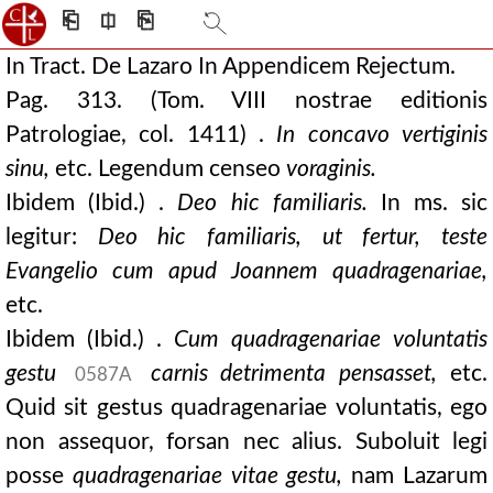
⎗
⎅
⎘
In Tract. De Lazaro In Appendicem Rejectum.
Pag. 313. (Tom. VIII nostrae editionis
Patrologiae, col. 1411) .
In concavo vertiginis
sinu,
etc. Legendum censeo
voraginis.
Ibidem (Ibid.) .
Deo hic familiaris.
In ms. sic
legitur:
Deo hic familiaris, ut fertur, teste
Evangelio cum apud Joannem quadragenariae,
etc.
Ibidem (Ibid.) .
Cum quadragenariae voluntatis
gestu
carnis detrimenta pensasset,
etc.
0587A
Quid sit gestus quadragenariae voluntatis, ego
non assequor, forsan nec alius. Suboluit legi
posse
quadragenariae vitae gestu,
nam Lazarum