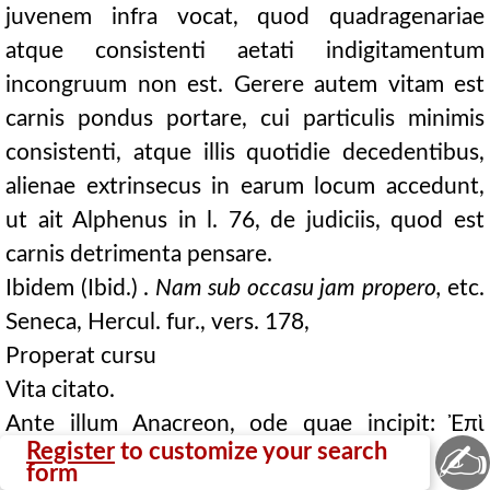
juvenem infra vocat, quod quadragenariae
atque consistenti aetati indigitamentum
incongruum non est. Gerere autem vitam est
carnis pondus portare, cui particulis minimis
consistenti, atque illis quotidie decedentibus,
alienae extrinsecus in earum locum accedunt,
ut ait Alphenus in l. 76, de judiciis, quod est
carnis detrimenta pensare.
Ibidem (Ibid.) .
Nam sub occasu jam propero,
etc.
Seneca, Hercul. fur., vers. 178,
Properat cursu
Vita citato.
Ante illum Anacreon, ode quae incipit: Ἐπὶ
✍
Register
to customize your search
μυρσίναις τερείναις,
form