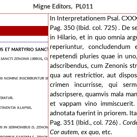
Migne Editors, PL011
In Interpretationem Psal. CXX
Pag. 350 (Ibid. col. 725) . De
in Hilario, et in quo omnia a
reperiuntur, concludendum 
et martyrio sancti zenonis libros, cum duplici dissert
repetendi pluries quae in uno,
ancti zenonis libros, cum duplici dissertatione ipsis subjuncta, auct
adscribendus, cum Zenonis struct
qua aut restrictior, aut dispo
us nomine inscribuntur sit auctor.
crimen incurrisse, qui se
adscripsere, quamvis mala man
deratur.
et vappam vino immiscuerit.
inentia illapsis.
adnotata fuerint in priorem. It
Pag. 351 (Ibid., col. 726) .
Cord
ibus in sermonibus d. zenonis notata.
Cor autem, ex quo,
etc.
emporibus ejusdem s. zenonis conveniunt.