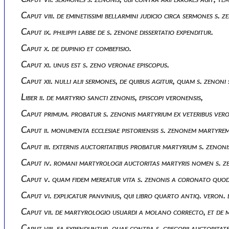
Caput viii. de eminetissimi bellarmini judicio circa sermones s. z
Caput ix. philippi labbe de s. zenone dissertatio expenditur.
Caput x. de dupinio et combefisio.
Caput xi. unus est s. zeno veronae episcopus.
Caput xii. nulli alii sermones, de quibus agitur, quam s. zenoni
Liber ii. de martyrio sancti zenonis, episcopi veronensis,
Caput primum. probatur s. zenonis martyrium ex veteribus ver
Caput ii. monumenta ecclesiae pistoriensis s. zenonem martyr
Caput iii. externis auctoritatibus probatur martyrium s. zenoni
Caput iv. romani martyrologii auctoritas martyris nomen s. z
Caput v. quam fidem mereatur vita s. zenonis a coronato quod
Caput vi. explicatur panvinius, qui libro quarto antiq. veron
Caput vii. de martyrologio usuardi a molano correcto, et de 
Caput viii. ea expenduntur, quae contra s. gregorii auctoritat