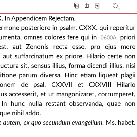
⎗
⎅
⎘
X, In Appendicem Rejectam.
 sermone posteriore in psalm. CXXX. qui reperitur
rgumenta, omnes colores fere qui in
priori
0600A
est, aut Zenonis recta esse, pro ejus more
atione ipsis subjuncta, auctore francisco bonacc
 aut suffarcinatum ex priore. Hilario certe non
ore francisco bonacc
ura sit, sensus illius, forma dicendi illius, nisi
sitione parum diversa. Hinc etiam liqueat plagii
rmonem de psal. CXXVII et CXXVIII Hilario
us accesserit, et ut mangonizaret, corrumperet,
 In hunc nulla restant observanda, quae non
aque nihil addo.
e autem, ex quo secundum evangelium.
Ms. habet.