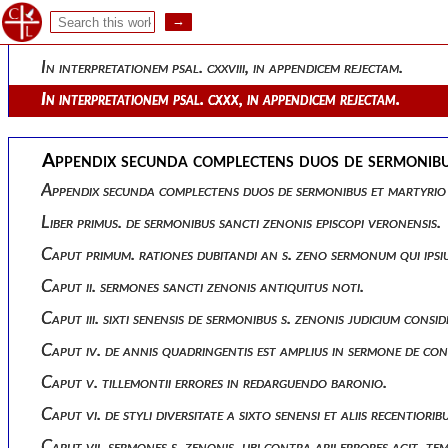
In interpretationem ps. cxxvi, in appendicem rejectam.
In interpretationem psal. cxxvii, in appendicem rejectam.
In interpretationem psal. cxxviii, in appendicem rejectam.
In interpretationem psal. cxxx, in appendicem rejectam.
Appendix secunda complectens duos de sermonibus 
Appendix secunda complectens duos de sermonibus et martyrio s
Liber primus. de sermonibus sancti zenonis episcopi veronensis.
Caput primum. rationes dubitandi an s. zeno sermonum qui ipsi
Caput ii. sermones sancti zenonis antiquitus noti.
Caput iii. sixti senensis de sermonibus s. zenonis judicium consi
Caput iv. de annis quadringentis est amplius in sermone de cont
Caput v. tillemontii errores in redarguendo baronio.
Caput vi. de styli diversitate a sixto senensi et aliis recentior
Caput vii. sermones s. zenonis, ubi contra arii errores agit, t