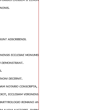
enonis.
 sunt adscribendi.
onensis ecclesiae monumentis.
em demonstrant.
s.
enoni decernit.
am notario conscripta, in qua s. zeno confessor dicitur.
. dicit, ecclesiam veronensem antiquitus s. zenonem non coluisse uti m
martyrologio romano antiquo, et de aliis martyrologiis.
em aliqui auctores, dupinius praesertim et tillemontius, objiciunt.