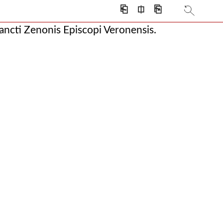
⎗
⎅
⎘
atione ipsis subjuncta, auctore francisco bonacc
ancti Zenonis Episcopi Veronensis.
ore francisco bonacc