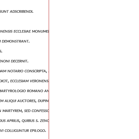
 sunt adscribendi.
onensis ecclesiae monumentis.
em demonstrant.
s.
enoni decernit.
am notario conscripta, in qua s. zeno confessor dicitur.
. dicit, ecclesiam veronensem antiquitus s. zenonem non coluisse uti m
martyrologio romano antiquo, et de aliis martyrologiis.
em aliqui auctores, dupinius praesertim et tillemontius, objiciunt.
on martyrem, sed confessorem jactitent.
us aprilis, quibus s. zeno confessor asseritur.
evi colliguntur epilogo.