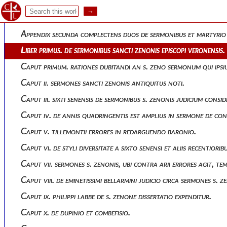
Appendix secunda complectens duos de sermonibus 
Appendix secunda complectens duos de sermonibus et martyrio s
Liber primus. de sermonibus sancti zenonis episcopi veronensis.
Caput primum. rationes dubitandi an s. zeno sermonum qui ipsi
Caput ii. sermones sancti zenonis antiquitus noti.
Caput iii. sixti senensis de sermonibus s. zenonis judicium consi
Caput iv. de annis quadringentis est amplius in sermone de cont
Caput v. tillemontii errores in redarguendo baronio.
Caput vi. de styli diversitate a sixto senensi et aliis recentior
Caput vii. sermones s. zenonis, ubi contra arii errores agit, t
Caput viii. de eminetissimi bellarmini judicio circa sermones s. z
Caput ix. philippi labbe de s. zenone dissertatio expenditur.
Caput x. de dupinio et combefisio.