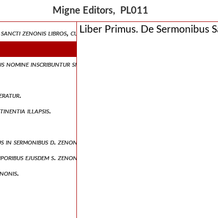
Migne Editors, PL011
et martyrio sancti zenonis libros, cum duplici dissert
Liber Primus. De Sermonibus S
ancti zenonis libros, cum duplici dissertatione ipsis subjuncta, auct
us nomine inscribuntur sit auctor.
deratur.
inentia illapsis.
ibus in sermonibus d. zenonis notata.
emporibus ejusdem s. zenonis conveniunt.
enonis.