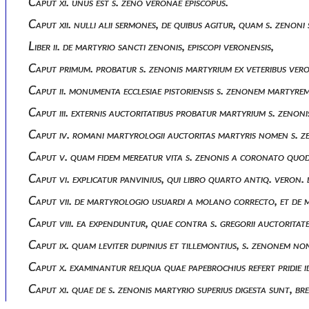
Caput xi. unus est s. zeno veronae episcopus.
Caput xii. nulli alii sermones, de quibus agitur, quam s. zenoni
Liber ii. de martyrio sancti zenonis, episcopi veronensis,
Caput primum. probatur s. zenonis martyrium ex veteribus ver
Caput ii. monumenta ecclesiae pistoriensis s. zenonem martyr
Caput iii. externis auctoritatibus probatur martyrium s. zenoni
Caput iv. romani martyrologii auctoritas martyris nomen s. z
Caput v. quam fidem mereatur vita s. zenonis a coronato quod
Caput vi. explicatur panvinius, qui libro quarto antiq. veron
Caput vii. de martyrologio usuardi a molano correcto, et de 
Caput viii. ea expenduntur, quae contra s. gregorii auctoritat
Caput ix. quam leviter dupinius et tillemontius, s. zenonem n
Caput x. examinantur reliqua quae papebrochius refert pridie id
Caput xi. quae de s. zenonis martyrio superius digesta sunt, br