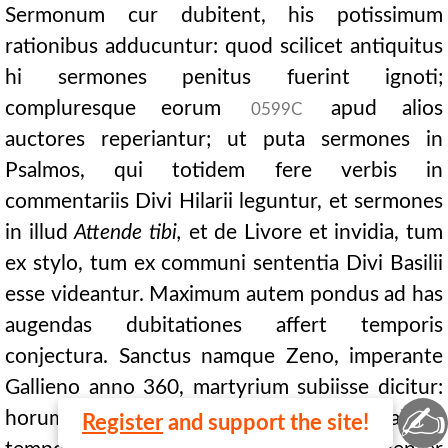
Sermonum cur dubitent, his potissimum
rationibus adducuntur: quod scilicet antiquitus
hi sermones penitus fuerint ignoti;
compluresque eorum
apud alios
0599C
auctores reperiantur; ut puta sermones in
Psalmos, qui totidem fere verbis in
commentariis Divi Hilarii leguntur, et sermones
in illud
Attende tibi,
et de Livore et invidia, tum
ex stylo, tum ex communi sententia Divi Basilii
esse videantur. Maximum autem pondus ad has
augendas dubitationes affert temporis
conjectura. Sanctus namque Zeno, imperante
Gallieno anno 360, martyrium subiisse dicitur:
✍
horum vero sermonum auctorem a Gallieni
Register
and support the site!