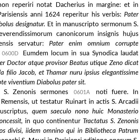
on reperiri notat Dacherius in margine: et in
arisiensis anni 1624 reperitur his verbis:
Pater
olus designatur.
Et in manuscripto sermonum S.
everendissimorum canonicorum insignis hujus
iensis servatur:
Pater enim omnium corrupte
Eumdem locum in sua Synodica laudat
0600D
artyrem: et aloysiu
ter Doctor atque provisor Beatus utique Zeno dicat
a filio
Jacob, et Thamar nuru ipsius elegantissime
 viventium Diabolus pater sit.
hi S. Zenonis sermones
noti fuere. In
0601A
emensis, ut testatur Ruinart in actis S. Arcadii
uscriptus,
quem saeculo nono huic Monasterio
ncessit,
in quo continentur
Tractatus S. Zenonis
is superadditae, auctore francisco bonacchi.
ros divisi, iidem omnino qui in Bibliotheca Patrum
ncisco bonacchi.