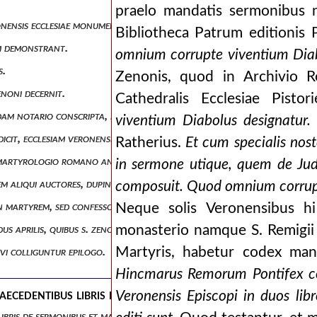
praelo mandatis sermonibus n
onensis ecclesiae monumentis.
Bibliotheca Patrum editionis P
em demonstrant.
omnium corrupte viventium Diab
s.
Zenonis, quod in Archivio R
enoni decernit.
Cathedralis Ecclesiae Pistor
am notario conscripta, in qua s. zeno confessor dicitur.
viventium Diabolus designatur.
. dicit, ecclesiam veronensem antiquitus s. zenonem non coluisse uti m
Ratherius.
Et cum specialis nos
martyrologio romano antiquo, et de aliis martyrologiis.
in sermone utique, quem de Jud
em aliqui auctores, dupinius praesertim et tillemontius, objiciunt.
composuit. Quod omnium corrupte
on martyrem, sed confessorem jactitent.
Neque solis Veronensibus 
us aprilis, quibus s. zeno confessor asseritur.
monasterio namque S. Remigii R
Martyris, habetur codex man
evi colliguntur epilogo.
Hincmarus Remorum Pontifex co
aecedentibus libris de sermonibus et martyrio s. zenon
Veronensis Episcopi in duos lib
 libris de sermonibus et martyrio s. zenonis superadditae, auctore fra