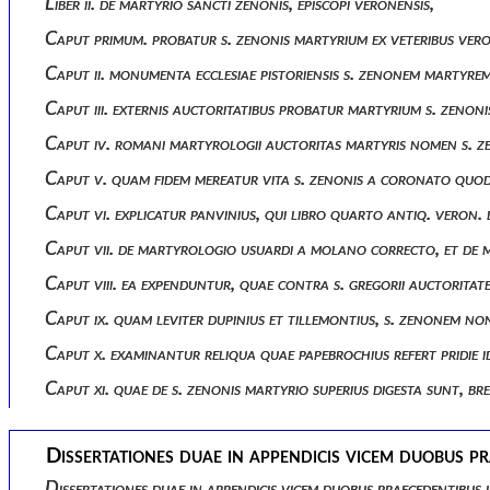
Liber ii. de martyrio sancti zenonis, episcopi veronensis,
Caput primum. probatur s. zenonis martyrium ex veteribus ver
Caput ii. monumenta ecclesiae pistoriensis s. zenonem martyr
Caput iii. externis auctoritatibus probatur martyrium s. zenoni
Caput iv. romani martyrologii auctoritas martyris nomen s. z
Caput v. quam fidem mereatur vita s. zenonis a coronato quod
Caput vi. explicatur panvinius, qui libro quarto antiq. veron
Caput vii. de martyrologio usuardi a molano correcto, et de 
Caput viii. ea expenduntur, quae contra s. gregorii auctoritat
Caput ix. quam leviter dupinius et tillemontius, s. zenonem n
Caput x. examinantur reliqua quae papebrochius refert pridie id
Caput xi. quae de s. zenonis martyrio superius digesta sunt, br
Dissertationes duae in appendicis vicem duobus pr
Dissertationes duae in appendicis vicem duobus praecedentibus