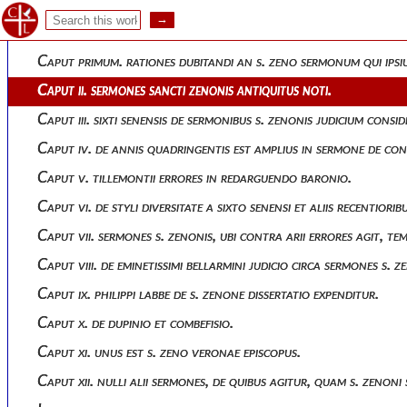
Appendix secunda complectens duos de sermonibus et martyrio s
Liber primus. de sermonibus sancti zenonis episcopi veronensis.
Caput primum. rationes dubitandi an s. zeno sermonum qui ipsi
Caput ii. sermones sancti zenonis antiquitus noti.
Caput iii. sixti senensis de sermonibus s. zenonis judicium consi
Caput iv. de annis quadringentis est amplius in sermone de cont
Caput v. tillemontii errores in redarguendo baronio.
Caput vi. de styli diversitate a sixto senensi et aliis recentior
Caput vii. sermones s. zenonis, ubi contra arii errores agit, t
Caput viii. de eminetissimi bellarmini judicio circa sermones s. z
Caput ix. philippi labbe de s. zenone dissertatio expenditur.
Caput x. de dupinio et combefisio.
Caput xi. unus est s. zeno veronae episcopus.
Caput xii. nulli alii sermones, de quibus agitur, quam s. zenoni