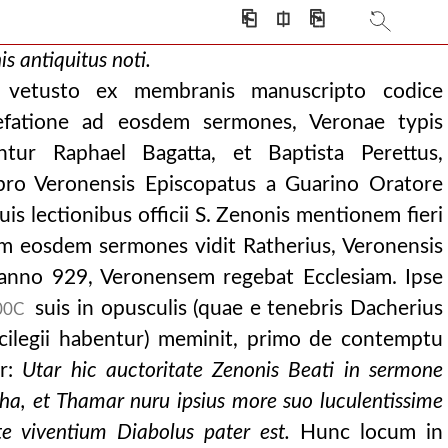
ore francisco bonacc
⎗
⎅
⎘
s antiquitus noti.
 vetusto ex membranis manuscripto codice
efatione ad eosdem sermones, Veronae typis
tur Raphael Bagatta, et Baptista Perettus,
bro Veronensis Episcopatus a Guarino Oratore
quis lectionibus officii S. Zenonis mentionem fieri
um eosdem sermones vidit Ratherius, Veronensis
, anno 929, Veronensem regebat Ecclesiam. Ipse
suis in opusculis (quae e tenebris Dacherius
00C
icilegii habentur) meminit, primo de contemptu
ur:
Utar hic auctoritate Zenonis Beati in sermone
cha, et Thamar nuru ipsius more suo luculentissime
te viventium Diabolus pater est.
Hunc locum in