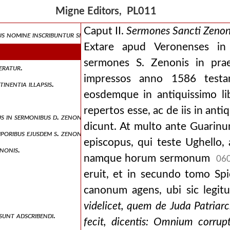
ancti zenonis libros, cum duplici dissertatione ipsis subjuncta, auct
Migne Editors, PL011
Caput II.
Sermones Sancti Zenoni
us nomine inscribuntur sit auctor.
Extare apud Veronenses in
sermones S. Zenonis in pra
deratur.
impressos anno 1586 testan
inentia illapsis.
eosdemque in antiquissimo li
repertos esse, ac de iis in anti
ibus in sermonibus d. zenonis notata.
dicunt. At multo ante Guarin
emporibus ejusdem s. zenonis conveniunt.
episcopus, qui teste Ughello
enonis.
namque horum sermonum
06
eruit, et in secundo tomo Sp
canonum agens, ubi sic legit
videlicet, quem de Juda Patriar
 sunt adscribendi.
fecit, dicentis: Omnium corrup