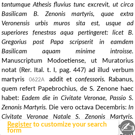
tantumque Athesis fluvius tunc excrevit, ut circa
Basilicam B. Zenonis martyris, quae extra
Veronensis urbis muros sita est, usque ad
superiores fenestras aqua
pertingeret: licet B.
Gregorius post Papa scripserit in eamdem
Basilicam aquam minime introisse.
Manuscriptum Modoetiense, ut Muratorius
notat (Rer. Ital. t. I, pag. 447) ad illud verbum
martyris
addit et
confessoris.
Rabanus,
0622A
quem refert Papebrochius, de S. Zenone haec
habet:
Eadem die in Civitate Veronae, Passio S.
Zenonis Martyris.
Die vero octava Decembris:
In
Civitate Veronae Natale S. Zenonis Martyris.
✍
Register
to customize your search
Rabanus autem scripsit imperante Ludovico
form