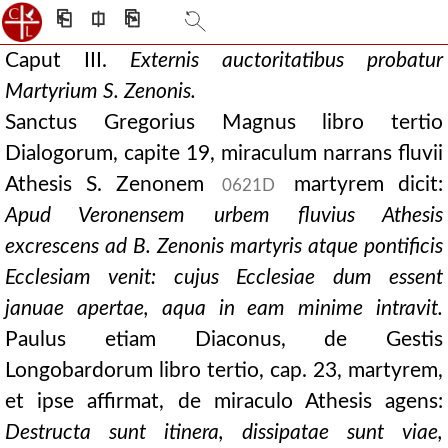
⎗
⎅
⎘
Caput III.
Externis auctoritatibus probatur
Martyrium S. Zenonis.
Sanctus Gregorius Magnus libro tertio
Dialogorum, capite 19, miraculum narrans fluvii
Athesis S. Zenonem
martyrem dicit:
0621D
Apud Veronensem urbem fluvius Athesis
excrescens ad B. Zenonis martyris atque pontificis
Ecclesiam venit: cujus Ecclesiae dum essent
januae apertae, aqua in eam minime intravit.
Paulus etiam Diaconus, de Gestis
Longobardorum libro tertio, cap. 23, martyrem,
et ipse affirmat, de miraculo Athesis agens:
Destructa sunt itinera, dissipatae sunt viae,